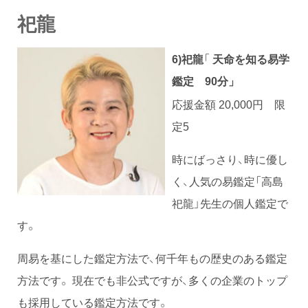
祀龍
6)祀龍
「
天命を知る易学
鑑定
90分」
応援金額 20,000円 限
定5
時にばっさり、時に優し
く、人気の易鑑定「高島
祀龍」先生の個人鑑定で
す。
周易を基にした鑑定方法で、何千年もの歴史のある鑑定
方法です。 現在でも非公式ですが、多くの企業のトップ
も採用している鑑定方法です。