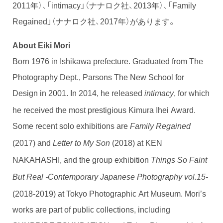
2011年）、「intimacy」（ナナロク社、2013年）、「Family
Regained」（ナナロク社、2017年）があります。
About Eiki Mori
Born 1976 in Ishikawa prefecture. Graduated from The
Photography Dept., Parsons The New School for
Design in 2001. In 2014, he released
, for which
intimacy
he received the most prestigious Kimura Ihei Award.
Some recent solo exhibitions are
Family Regained
(2017) and
(2018) at KEN
Letter to My Son
NAKAHASHI, and the group exhibition
Things So Faint
But Real -Contemporary Japanese Photography vol.15-
(2018-2019) at Tokyo Photographic Art Museum. Mori’s
works are part of public collections, including