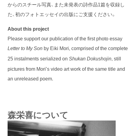
からのスチール写真、また未発表の詩作品1篇を収録し
た、初のフォトエッセイの出版にご支援ください。
About this project
Please support our publication of the first photo essay
by Eiki Mori, comprised of the complete
Letter to My Son
25 instalments serialized on
, still
Shukan Dokushojin
pictures from Mori’s video art work of the same title and
an unreleased poem.
森栄喜について