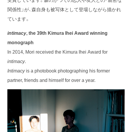
関係性」が、森自身も被写体として登場しながら描かれ
ています。
intimacy
, the 39th Kimura Ihei Award winning
monograph
In 2014, Mori received the Kimura Ihei Award for
intimacy
.
Intimacy
is a photobook photographing his former
partner, friends and himself for over a year.