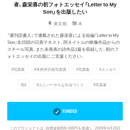
者、森栄喜の初フォトエッセイ「Letter to My
Son」を出版したい
東京都
本
「週刊読書人」で連載された森栄喜による短編「Letter to My
Son」全25回の日英テキスト、同タイトルの映像作品からの
スチール写真、また未発表の詩作品1篇を収録した、初のフ
ォトエッセイの出版にご支援ください。
#写真展
#木村伊兵衛写真賞
#写真集
#エッセイ
#詩
#ユニバーサルな社会づくり
#写真家
FUNDED
このプロジェクトは、目標金額800,000円を達成し、2020年4月24日