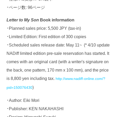
・ページ数: 96ページ
Letter to My Son
Book information
・Planned sales price: 5,500 JPY (tax-in)
・Limited Edition: First edition of 300 copies
・Scheduled sales release date: May 11~ (* 4/10 update
NADiff limited edition pre-sale reservation has started. It
comes with an original card (with a writer's signature on
the back, one pattern, 170 mm x 100 mm), and the price
is 8,800 yen including tax.
http://www.nadiff-online.com/?
)
pid=150076430
・Author: Eiki Mori
・Publisher: KEN NAKAHASHI
・Design: Hiroyoshi Suzuki