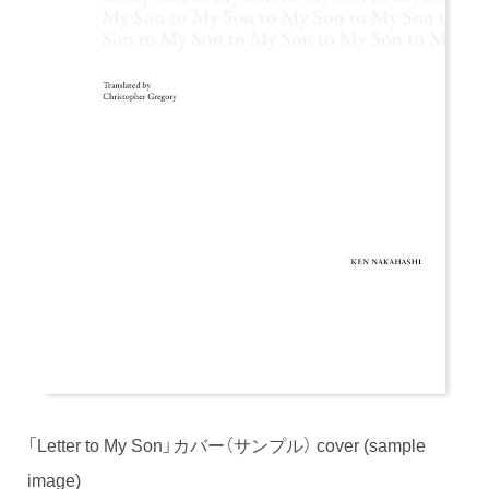
「Letter to My Son」カバー（サンプル） cover (sample
image)