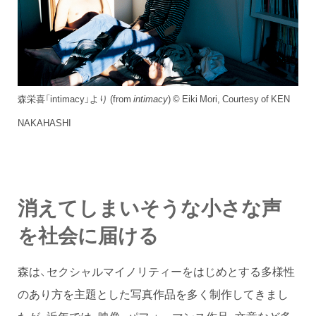
森栄喜「intimacy」より (from
intimacy
) © Eiki Mori, Courtesy of KEN
NAKAHASHI
消えてしまいそうな小さな声
を社会に届ける
森は、セクシャルマイノリティーをはじめとする多様性
のあり方を主題とした写真作品を多く制作してきまし
たが、近年では、映像、パフォーマンス作品、文章など多