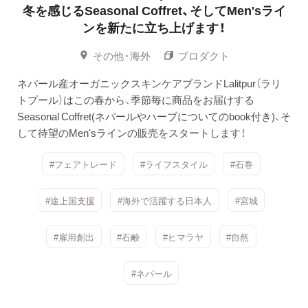
冬を感じるSeasonal Coffret、そしてMen'sライ
ンを新たに立ち上げます！
その他・海外
プロダクト
ネパール産オーガニックスキンケアブランドLalitpur（ラリ
トプール）はこの春から、季節毎に商品をお届けする
Seasonal Coffret(ネパールやハーブについてのbook付き)、そ
して待望のMen'sラインの販売をスタートします！
#フェアトレード
#ライフスタイル
#石巻
#途上国支援
#海外で活躍する日本人
#宮城
#雇用創出
#石鹸
#ヒマラヤ
#自然
#ネパール