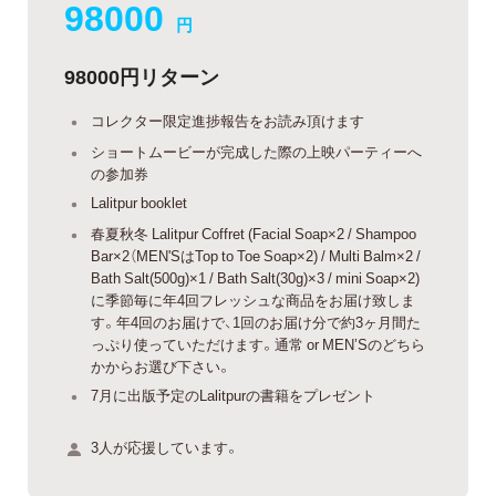
98000
円
98000円リターン
コレクター限定進捗報告をお読み頂けます
ショートムービーが完成した際の上映パーティーへ
の参加券
Lalitpur booklet
春夏秋冬 Lalitpur Coffret (Facial Soap×2 / Shampoo
Bar×2（MEN'SはTop to Toe Soap×2) / Multi Balm×2 /
Bath Salt(500g)×1 / Bath Salt(30g)×3 / mini Soap×2)
に季節毎に年4回フレッシュな商品をお届け致しま
す。年4回のお届けで、1回のお届け分で約3ヶ月間た
っぷり使っていただけます。通常 or MEN’Sのどちら
かからお選び下さい。
7月に出版予定のLalitpurの書籍をプレゼント
3人が応援しています。