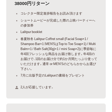
38000円リターン
コレクター限定進捗報告をお読み頂けます
ショートムービーが完成した際の上映パーティーへ
の参加券
Lalitpur booklet
春夏秋冬 Lalitpur Coffret small (Facial Soap×1 /
Shampoo Bar×1（MEN'SはTop to Toe Soap×1) / Multi
Balm×1 / Bath Salt(30g)×1 / mini Soap×2)に季節毎に
年4回フレッシュな商品をお届け致します。年4回の
お届けで、1回のお届け分で約1か月間たっぷり使って
いただけます。通常 or MEN’Sのどちらかからお選び
下さい。
7月に出版予定のLalitpurの書籍をプレゼント
2人が応援しています。