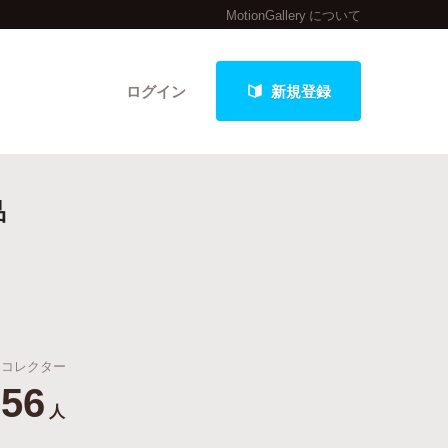
MotionGallery について
ログイン
新規登録
品
クト
最新進捗報告から探す
コレクター
56
人