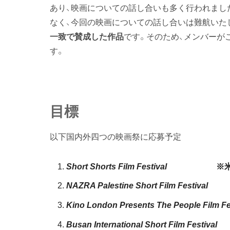
あり、映画についての話し合いも多く行われまし
なく、今回の映画についての話し合いは難航いた
一致で賛成した作品
です。そのため、メンバーが
す。
目標
以下国内外四つの映画祭に応募予定
Short Shorts Film Festival
※米国ア
NAZRA Palestine Short Film Festival
Kino London Presents The People Film Fe
Busan International Short Film Festival