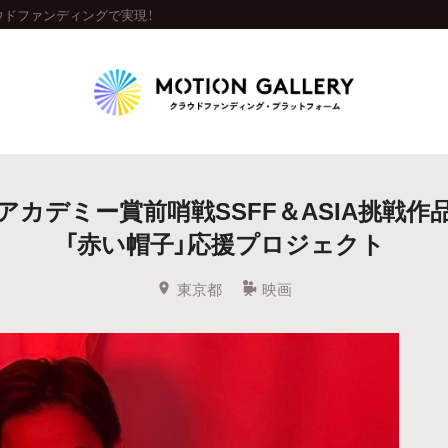
ラウドファンディングで実現！
Highlight
アカデミー賞前哨戦SSFF＆ASIA挑戦作
人気のプロジェクト
新着プロジェクト
終了間近のプロジェ
「赤い帽子」応援プロジェクト
Feature
東京都
映画
タグから探す
キュレーターから探す
特集から探す
Legendary
最新達成プロジェクト
調達額が大きいプロジェクト