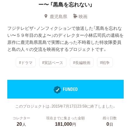
ー〜 「黒島を忘れない」
鹿児島県
映画
フジテレビザ・ノンフィクションで放送した「黒島を忘れな
い〜５９年目の友よ〜」のディレクター小林広司氏の遺稿を
原作に鹿児島県黒島で実際にあった不時着した特攻隊委員
と島の人々の交流を映画化するプロジェクトです。
#ドラマ
#実話ベース
#長編映画
#戦争
FUNDED
このプロジェクトは、2015年7月17日23:59に終了しました。
コレクター
現在までに集まった金額
残り日数
20
181,000
0
人
円
日