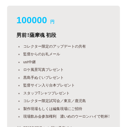
100000
円
男前！薩摩魂 初段
コレクター限定のアップデートの共有
監督からのお礼メール
ust中継
ロケ風景写真プレゼント
黒島手ぬぐいプレゼント
監督サイン入り台本プレゼント
スタッフTシャツプレゼント
コレクター限定試写会／東京／鹿児島
製作現場もしくは編集現場にご招待
現場飲み会参加権利 濃いめのウーロンハイで乾杯！