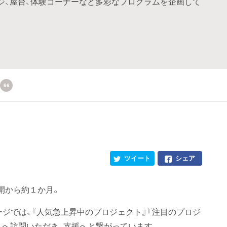
ジ、屋台、体験コーナーなど多彩なプログラムを企画して
66
ツイート
シェア
開から約１か月。
OPページでは、『人気急上昇中のプロジェクト』『注目のプロジ
トへ訪問いただき、支援へと繋がっています。