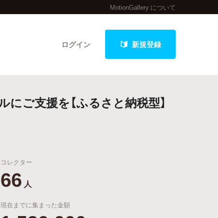
MotionGallery について
ログイン
新規登録
ルにご支援を【ふるさと納税型】
クト
コレクター
最新進捗報告から探す
66
人
現在までに集まった金額