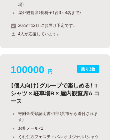
場）
屋外観覧席（長椅子1台3～4名まで）
2025年12月 にお届け予定です。
4人が応援しています。
100000
残り3枚
円
【個人向け】グループで楽しめる！ T
シャツ × 駐車場B × 屋内観覧席A コ
ース
寄附金受領証明書×1部（呉市から送付されま
す）
お礼メール×1
くれ仁方フェスティバル オリジナルTシャツ