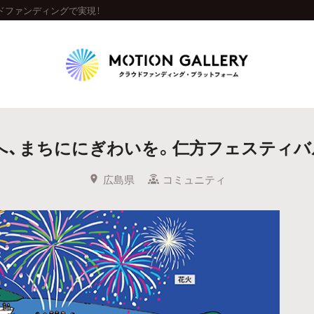
ドファンディングで実現！
Highlight
へ、まちににぎわいを。仁方フェスティバ
人気のプロジェクト
新着プロジェクト
終了間近のプロジェ
広島県
コミュニティ
Feature
タグから探す
キュレーターから探す
特集から探す
Legendary
最新達成プロジェクト
調達額が大きいプロジェクト