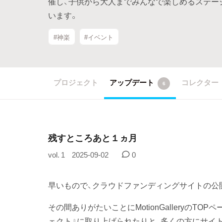
催し、子供から大人までみんなで楽しめるステー
います。
#神楽
#イベント
プロジェクト
アップデート
コレクター
6
残すところあと１ヵ月
vol. 1
2025-09-02
0
早いもので、クラウドファンディングサイトの公
その間ありがたいことにMotionGalleryのT
ェクト』に取り上げられたりと、多くの方にサイ