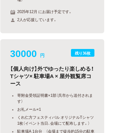
2025年12月 にお届け予定です。
2人が応援しています。
30000
残り36枚
円
【個人向け】外でゆったり楽しめる！
Tシャツ× 駐車場A × 屋外観覧席コ
ース
寄附金受領証明書×1部（呉市から送付されま
す）
お礼メール×1
くれ仁方フェスティバル オリジナルTシャツ
1枚（イベント当日、会場にて配布します。）
駐車場A 1台分 （会場まで徒歩約15分の駐車