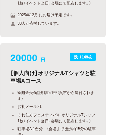
1枚（イベント当日、会場にて配布します。）
2025年12月 にお届け予定です。
33人が応援しています。
20000
残り148枚
円
【個人向け】オリジナルTシャツと駐
車場Aコース
寄附金受領証明書×1部（呉市から送付されま
す）
お礼メール×1
くれ仁方フェスティバル オリジナルTシャツ
1枚（イベント当日、会場にて配布します。）
駐車場A 1台分 （会場まで徒歩約15分の駐車
場）