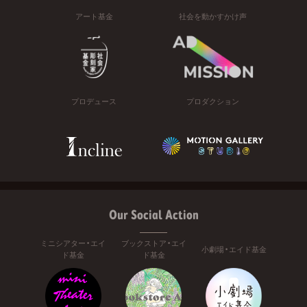
アート基金
社会を動かすかけ声
プロデュース
プロダクション
Our Social Action
ミニシアター・エイ
ブックストア・エイ
小劇場・エイド基金
ド基金
ド基金