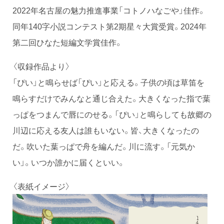
2022年名古屋の魅力推進事業「コトノハなごや」佳作。
同年140字小説コンテスト第2期星々大賞受賞。2024年
第二回ひなた短編文学賞佳作。
〈収録作品より〉
「ぴい」と鳴らせば「ぴい」と応える。子供の頃は草笛を
鳴らすだけでみんなと通じ合えた。大きくなった指で葉
っぱをつまんで唇にのせる。「ぴい」と鳴らしても故郷の
川辺に応える友人は誰もいない。皆、大きくなったの
だ。吹いた葉っぱで舟を編んだ。川に流す。「元気か
い」。いつか誰かに届くといい。
〈表紙イメージ〉