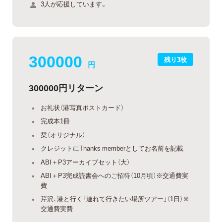
3人が応援しています。
300000
残り3枚
円
300000円リターン
お礼状（港写真ポストカード）
完成本1冊
栞（オリジナル）
クレジットにThanks memberとしてお名前を記載
ABI＋P3アーカイブセット（大）
ABI＋P3完成読書会へのご招待（10月頃）※交通費実
費
芹沢、港と行く「連れて行きたい場所ツアー」（1日）※
交通費実費