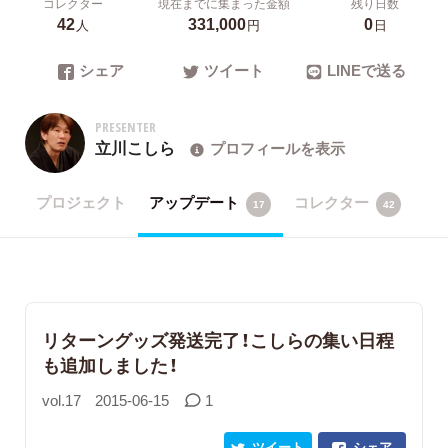
コレクター
現在までに集まった金額
残り日数
42
331,000
0
人
円
日
シェア
ツイート
LINEで送る
PRESENTER
立川こしら
プロフィールを表示
プロジェクト
アップデート
コレクター
17
42
リターングッズ発送完了！こしらの集い日程
も追加しました！
vol.17
2015-06-15
1
ツイート
シェア