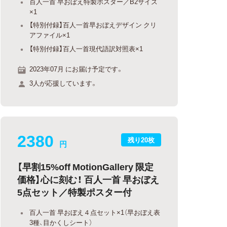
百人一首 早おぼえ特製ポスター／B2サイズ
×1
【特別付録】百人一首早おぼえデザイン クリ
アファイル×1
【特別付録】百人一首現代語訳対照表×1
2023年07月 にお届け予定です。
3人が応援しています。
2380
残り20枚
円
【早割15%off MotionGallery 限定
価格】心に刻む！ 百人一首 早おぼえ
5点セット／特製ポスター付
百人一首 早おぼえ４点セット×1（早おぼえ表
3種、目かくしシート）