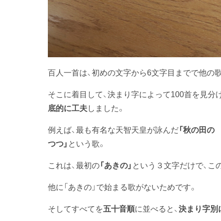
百人一首は、初めの文字から6文字目までで他の
そこに着目して、決まり字によって100首を見分
底的に工夫
しました。
例えば、最も有名な天智天皇が詠んだ
「秋の田の
つつ」
という歌。
これは、最初の
「あきの」
という３文字だけで、こ
他に「あきの」で始まる歌がないためです。
そしてすべてを
に並べると、
五十音順
決まり字別