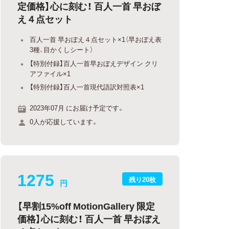
定価格】心に刻む！ 百人一首 早おぼ
え４点セット
百人一首 早おぼえ４点セット×1（早おぼえ表
3種、目かくしシート）
【特別付録】百人一首早おぼえデザイン クリ
アファイル×1
【特別付録】百人一首現代語訳対照表×1
2023年07月 にお届け予定です。
0人が応援しています。
1275
残り20枚
円
【早割15%off MotionGallery 限定
価格】心に刻む！ 百人一首 早おぼえ