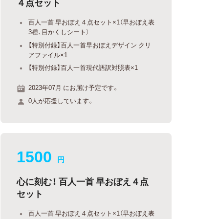
４点セット
百人一首 早おぼえ４点セット×1（早おぼえ表
3種、目かくしシート）
【特別付録】百人一首早おぼえデザイン クリ
アファイル×1
【特別付録】百人一首現代語訳対照表×1
2023年07月 にお届け予定です。
0人が応援しています。
1500
円
心に刻む！ 百人一首 早おぼえ４点
セット
百人一首 早おぼえ４点セット×1（早おぼえ表