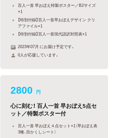
百人一首 早おぼえ特製ポスター／B2サイズ
×1
【特別付録】百人一首早おぼえデザイン クリ
アファイル×1
【特別付録】百人一首現代語訳対照表×1
2023年07月 にお届け予定です。
0人が応援しています。
2800
円
心に刻む！ 百人一首 早おぼえ5点セ
ット／特製ポスター付
百人一首 早おぼえ４点セット×1（早おぼえ表
3種、目かくしシート）