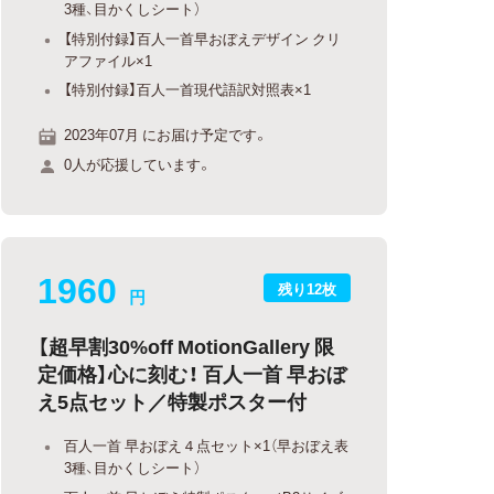
3種、目かくしシート）
【特別付録】百人一首早おぼえデザイン クリ
アファイル×1
【特別付録】百人一首現代語訳対照表×1
2023年07月 にお届け予定です。
0人が応援しています。
1960
残り12枚
円
【超早割30%off MotionGallery 限
定価格】心に刻む！ 百人一首 早おぼ
え5点セット／特製ポスター付
百人一首 早おぼえ４点セット×1（早おぼえ表
3種、目かくしシート）