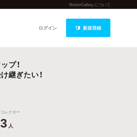
MotionGallery について
ログイン
新規登録
ップ！
クト
け継ぎたい！
最新進捗報告から探す
コレクター
3
人