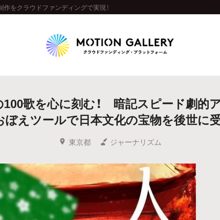
制作をクラウドファンディングで実現！
Highlight
の100歌を心に刻む！ 暗記スピード劇的ア
人気のプロジェクト
新着プロジェクト
終了間近のプロジェ
早おぼえツールで日本文化の宝物を後世に受
Feature
東京都
ジャーナリズム
タグから探す
キュレーターから探す
特集から探す
Legendary
最新達成プロジェクト
調達額が大きいプロジェクト