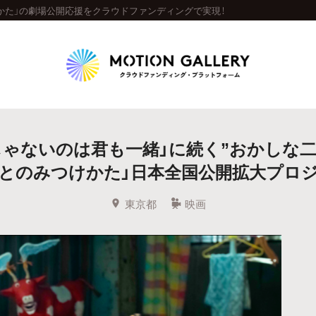
かた」の劇場公開応援をクラウドファンディングで実現！
Highlight
じゃないのは君も一緒」に続く”おかしな二
人気のプロジェクト
新着プロジェクト
終了間近のプロジェ
びとのみつけかた」日本全国公開拡大プロジ
Feature
東京都
映画
タグから探す
キュレーターから探す
特集から探す
Legendary
最新達成プロジェクト
調達額が大きいプロジェクト