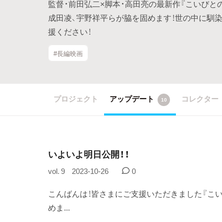
監督・前田弘二×脚本・高田亮の最新作『こいびと
成田凌、宇野祥平らが脇を固めます！世の中に馴
援ください！
#長編映画
プロジェクト
アップデート
コレクター
10
いよいよ明日公開！！
vol. 9
2023-10-26
0
こんばんは！皆さまにご支援いただきました『こ
めま...