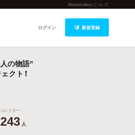
MotionGallery について
ログイン
新規登録
人の物語”
クト
ェクト！
最新進捗報告から探す
コレクター
243
人