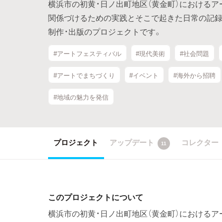
横浜市の初黄・日ノ出町地区（黄金町）における
関係づけるための実践とそこで起きた日常の記録
制作・出版のプロジェクトです。
#アートフェスティバル
#現代美術
#社会問題
#アートでまちづくり
#イベント
#海外から招聘
#地域の魅力を発信
プロジェクト
アップデート
コレクター
11
このプロジェクトについて
横浜市の初黄・日ノ出町地区（黄金町）における