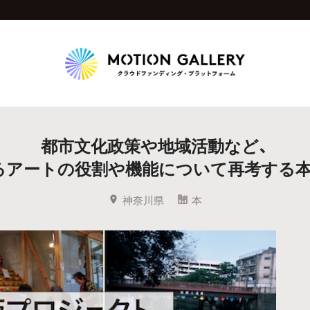
Highlight
都市文化政策や地域活動など、
人気のプロジェクト
新着プロジェクト
終了間近のプロジェ
るアートの役割や機能について再考する本
Feature
神奈川県
本
タグから探す
キュレーターから探す
特集から探す
Legendary
最新達成プロジェクト
調達額が大きいプロジェクト