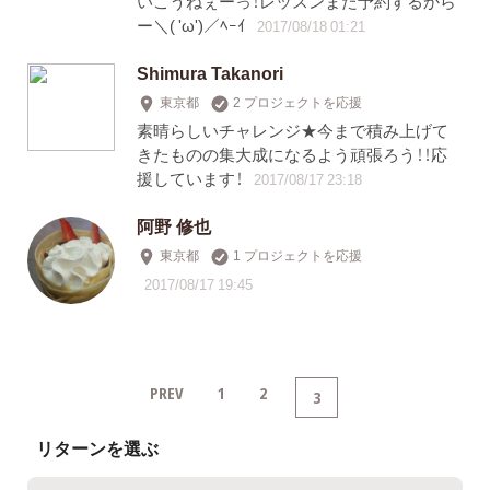
いこうねぇーっ！レッスンまた予約するから
ー＼( 'ω')／ﾍｰｲ
2017/08/18 01:21
Shimura Takanori
東京都
2 プロジェクトを応援
素晴らしいチャレンジ★今まで積み上げて
きたものの集大成になるよう頑張ろう！！応
援しています！
2017/08/17 23:18
阿野 修也
東京都
1 プロジェクトを応援
2017/08/17 19:45
PREV
1
2
3
リターンを選ぶ