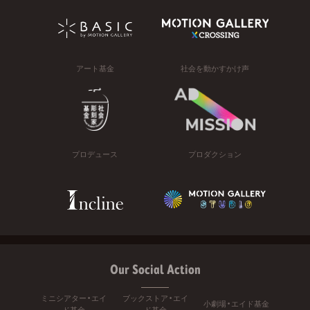
アート基金
社会を動かすかけ声
プロデュース
プロダクション
Our Social Action
ミニシアター・エイ
ブックストア・エイ
小劇場・エイド基金
ド基金
ド基金