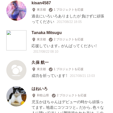
kisan4587
東京都
1 プロジェクトを応援
過去にいろいろありましたが 負けずに頑張
ってください
2017/08/22 18:05
Tanaka Mitsugu
東京都
2 プロジェクトを応援
応援しています。がんばってください！
2017/08/22 08:10
久保 航一
東京都
1 プロジェクトを応援
成功を祈っています！
2017/08/21 13:03
はねいろ
和歌山県
2 プロジェクトを応援
児玉かほちゃんはデビューの時から頑張っ
てます。地道にコツコツと。だから、色々な
人に聴いてほしい！興味持たれた方は、この