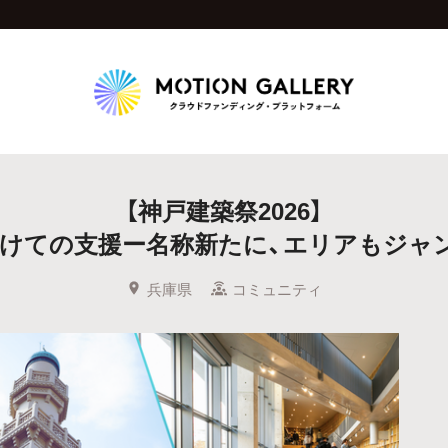
Highlight
【神戸建築祭2026】
人気のプロジェクト
新着プロジェクト
終了間近のプロジェ
向けての支援ー名称新たに、エリアもジャ
Feature
兵庫県
コミュニティ
タグから探す
キュレーターから探す
特集から探す
Legendary
最新達成プロジェクト
調達額が大きいプロジェクト