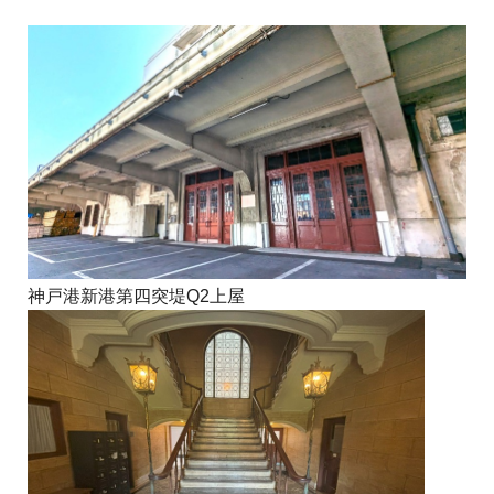
神戸港新港第四突堤Q2上屋