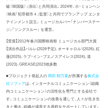
嘘〈韓国版〉」演出）と共同演出。2024年、ホ・ミョンヘン
（映画「犯罪都市４」監督）と共同でプランアップ エンタ
テインメント設立。ミュージカルバー「ナンバーステー
ジ」「ソングスルー」 を運営。
【受賞】2012年春川国際映画祭 ミュージカル部門大賞
【演出作品】パルレ(2026予定)、オーキャロル！(2026)、紅
蓮(2025)、ラブ・イン・ブエノスアイレス(2024)、道
(2023)、GREASE(2023他多数
■プロジェクト発起人の
岡田 耶万葉
が所属する
株式会
社ソフィア
は、インターナルコミュニケーション（組織
内コミュニケーション）の活性化を専門とする会社で
す。コミュニケーションの改善を通して、人々が生き生
きと働き、組織が成長する過程をサポートしています。