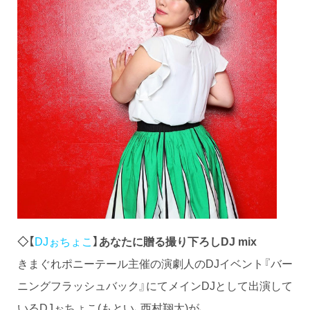
◇【
DJぉちょこ
】あなたに贈る撮り下ろしDJ mix
きまぐれポニーテール主催の演劇人のDJイベント『バー
ニングフラッシュバック』にてメインDJとして出演して
いるDJぉちょこ(もとい、西村翔太)が、