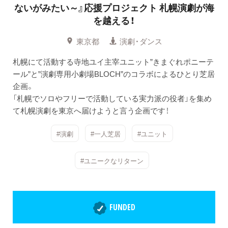
ないがみたい～』
応援プロジェクト 札幌演劇が海
を越える！
東京都
演劇・ダンス
札幌にて活動する寺地ユイ主宰ユニット”きまぐれポニーテ
ール”と”演劇専用小劇場BLOCH”のコラボによるひとり芝居
企画。
「札幌でソロやフリーで活動している実力派の役者」を集め
て札幌演劇を東京へ届けようと言う企画です！
#演劇
#一人芝居
#ユニット
#ユニークなリターン
FUNDED