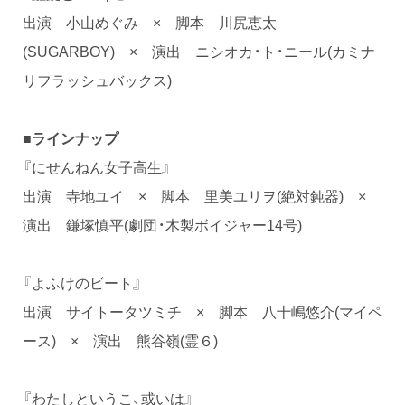
出演 小山めぐみ × 脚本 川尻恵太
(SUGARBOY) × 演出 ニシオカ・ト・ニール(カミナ
リフラッシュバックス)
■ラインナップ
『にせんねん女子高生』
出演 寺地ユイ × 脚本 里美ユリヲ(絶対鈍器) ×
演出 鎌塚慎平(劇団・木製ボイジャー14号)
『よふけのビート』
出演 サイトータツミチ × 脚本 八十嶋悠介(マイペ
ース) × 演出 熊谷嶺(霊６)
『わたしというこ、或いは』