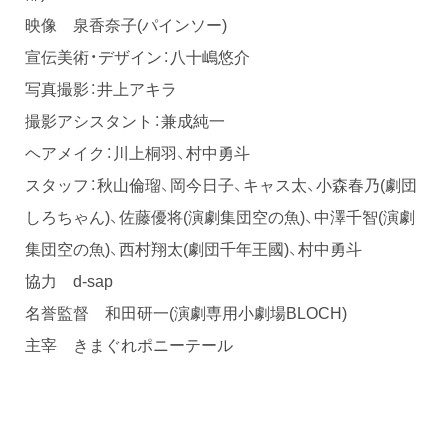
映像 泉香奈子(パインソー)
宣伝美術・デザイン：八十嶋悠介
写真撮影：井上アキラ
撮影アシスタント：兼成純一
ヘアメイク：川上桐羽、村中勇斗
スタッフ：秋山倫瑠、岡今日子、キャス太、小森春乃(劇団
しろちゃん)、佐藤優将(演劇集団空の魚)、中澤千智(演劇
集団空の魚)、西村翔太(劇団千年王國)、村中勇斗
協力 d-sap
名誉監督 和田研一(演劇専用小劇場BLOCH)
主宰 きまぐれポニーテール