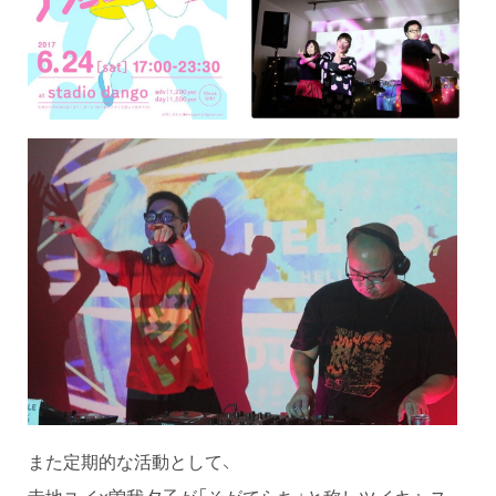
また定期的な活動として、
寺地ユイ×曽我夕子が「そがてらち」と称しツイキャス