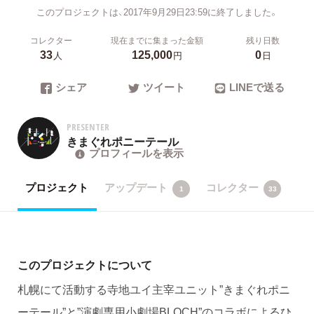
このプロジェクトは、2017年9月29日23:59に終了しました。
コレクター
現在までに集まった金額
残り日数
33
125,000
0
人
円
日
シェア
ツイート
LINEで送る
PRESENTER
きまぐれポニーテール
プロフィールを表示
プロジェクト
アップデート
コレクター
1
33
このプロジェクトについて
札幌にて活動する寺地ユイ主宰ユニット”きまぐれポニ
ーテール”と”演劇専用小劇場BLOCH”のコラボによるひ