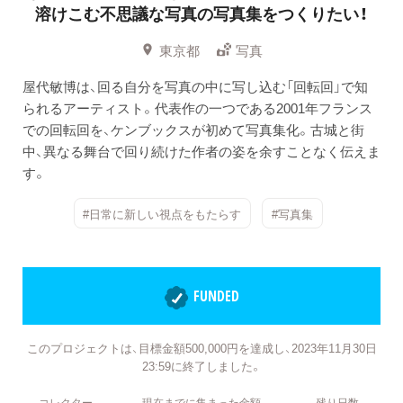
溶けこむ不思議な写真の写真集をつくりたい！
東京都
写真
屋代敏博は、回る自分を写真の中に写し込む「回転回」で知
られるアーティスト。代表作の一つである2001年フランス
での回転回を、ケンブックスが初めて写真集化。古城と街
中、異なる舞台で回り続けた作者の姿を余すことなく伝えま
す。
#日常に新しい視点をもたらす
#写真集
FUNDED
このプロジェクトは、目標金額500,000円を達成し、2023年11月30日
23:59に終了しました。
コレクター
現在までに集まった金額
残り日数