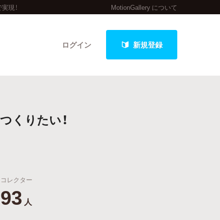
実現！
MotionGallery について
ログイン
新規登録
クト
つくりたい！
最新進捗報告から探す
コレクター
93
人