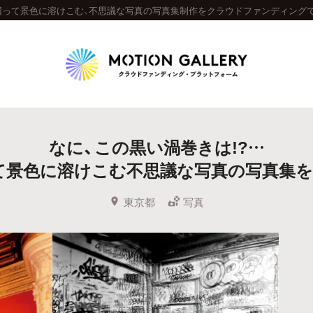
回って景色に溶けこむ、不思議な写真の写真集制作をクラウドファンディングで
Highlight
なに、この黒い渦巻きは!?…
人気のプロジェクト
新着プロジェクト
終了間近のプロジェ
て景色に溶けこむ不思議な写真の写真集を
Feature
東京都
写真
タグから探す
キュレーターから探す
特集から探す
Legendary
最新達成プロジェクト
調達額が大きいプロジェクト