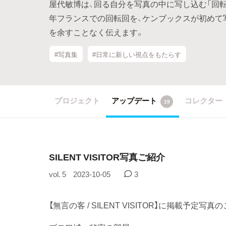
屋代敏博は、回る自分を写真の中に写し込む「回転
年フランスでの回転回を、ケンブックスが初めて
を余すことなく伝えます。
#写真集
#日常に新しい視点をもたらす
プロジェクト
アップデート
コレクター
19
SILENT VISITOR写真ご紹介
vol. 5
2023-10-05
3
【無言の客 / SILENT VISITOR】に掲載予定写