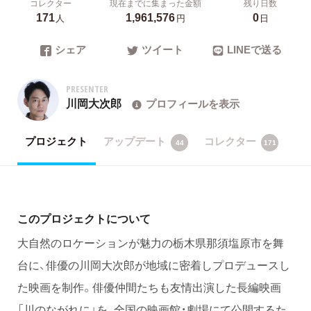
コレクター
現在までに集まった金額
残り日数
171
1,961,576
0
人
円
日
シェア
ツイート
LINEで送る
PRESENTER
川岡大次郎
プロフィールを表示
プロジェクト
アップデート
コレクター
44
171
このプロジェクトについて
大自然のロケーションが魅力の栃木県那須塩原市を舞
台に、俳優の川岡大次郎が地域に密着しプロデュースし
た映画を制作。俳優仲間たちも友情出演した長編映画
「川のながれに」を、全国の映画館・劇場にて公開するた