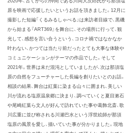
2020年、古くからの仲間である川岡大次郎氏から那須塩
原を映画で応援したいというお話を頂きました。12月に
撮影した短編「くるみるしゃべる」は来訪者目線で、黒磯
から始まる『ART369』を舞台に、その場所に行って、観
光して、感想を言い合うという、コロナ禍ではなかなか
叶わない、かつては当たり前だったとても大事な体験や
コミュニケーションがテーマの作品でした。そして
2021年。世界は未だ混沌としていましたが、次は那須塩
原の自然をフューチャーした長編を創りたいとのお話。
相談の結果、舞台は紅葉に染まる山々に囲まれ、美しい
川が流れる塩原温泉郷に決まり、調べていくと夏目漱石
や尾崎紅葉ら文人が好んで訪れていた事や葛飾北斎、歌
川広重に並び称される川瀬巴水という浮世絵師が那須
塩原の風景を愛し、描いていた事が分かりました。現地