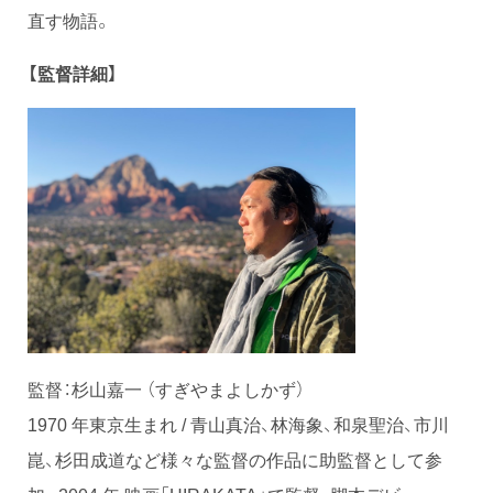
直す物語。
【監督詳細】
監督：杉⼭嘉⼀ （すぎやまよしかず）
1970 年東京⽣まれ / ⻘⼭真治、林海象、和泉聖治、市川
崑、杉⽥成道など様々な監督の作品に助監督として参