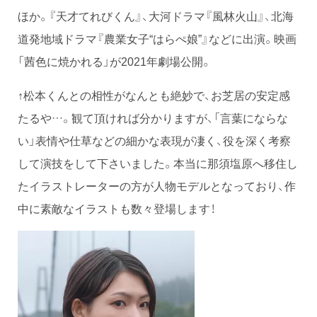
ほか。『天才てれびくん』、大河ドラマ『風林火山』、北海
道発地域ドラマ『農業女子“はらぺ娘”』などに出演。映画
「茜色に焼かれる」が2021年劇場公開。
↑松本くんとの相性がなんとも絶妙で、お芝居の安定感
たるや…。観て頂ければ分かりますが、「言葉にならな
い」表情や仕草などの細かな表現が凄く、役を深く考察
して演技をして下さいました。本当に那須塩原へ移住し
たイラストレーターの方が人物モデルとなっており、作
中に素敵なイラストも数々登場します！