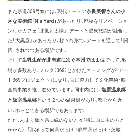
また県道369号線には、現代アートの
奈良美智さんの小
さな美術館「N's Yard」
があったり、廃校をリノベーショ
ンしたカフェ「北風と太陽」、アートと温泉旅館が融合し
た「大黒屋」があったり、様々な形で、アートを通して「開
拓」されつつある場所です。
そして
でして、牧
生乳生産が北海道に次ぐ本州では１位
場が多数あり、ミルク（369）とかけたネーミングが「アー
ト369プロジェクト」になり、官民協力して文化芸術・映
画祭事業を推し進めています。同市内には、
塩原温泉郷
という２つの温泉街があり、都心から近
と板室温泉郷
い、ホッとできる場所でもあります。
ただ、あまり栃木県に縁のない方々（特に西日本の方と
かから）、「那須って何県だっけ？群馬県だっけ？茨城