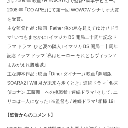
加。2004 年 映画「HIRAKATA」で監督・脚本デビュー。
2008 年 「GO APE」にて第⼀回 WOWOW シナリオ⼤賞
を受賞。
主な監督作品 : 映画「Father 俺の屍を超えてゆけ」/ ドラ
マ「いつもまぢかに」イマジカ BS 開局⼆⼗周年記念ド
ラマ ドラマ「ひと夏の隣⼈」イマジカ BS 開局⼆⼗周年
記念ドラマ ドラマ「私はヒーロー それともヴィラン？
よみがえれ勝連城」
主な脚本作品 : 映画 「Diner ダイナー」/ 映画「劇場版
SOARA2 I Will 君が未来を歩くとき」 連続ドラマ「名探
偵コナン ⼯藤新⼀への挑戦状」 連続ドラマ「そして、ユ
リコは⼀⼈になった」※監督も / 連続ドラマ「相棒 19」
【監督からのコメント】