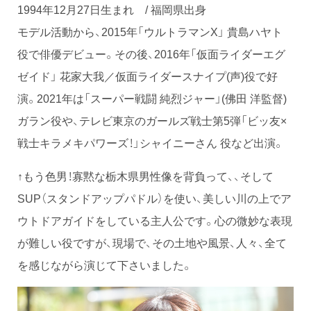
1994年12月27日生まれ / 福岡県出身
モデル活動から、2015年「ウルトラマンX」 貴島ハヤト
役で俳優デビュー。その後、2016年「仮面ライダーエグ
ゼイド」 花家大我／仮面ライダースナイプ(声)役で好
演。2021年は「スーパー戦闘 純烈ジャー」(佛田 洋監督)
ガラン役や、テレビ東京のガールズ戦士第5弾「ビッ友×
戦士キラメキパワーズ！」シャイニーさん 役など出演。
↑もう色男！寡黙な栃木県男性像を背負って、、そして
SUP（スタンドアップパドル）を使い、美しい川の上でア
ウトドアガイドをしている主人公です。心の微妙な表現
が難しい役ですが、現場で、その土地や風景、人々、全て
を感じながら演じて下さいました。