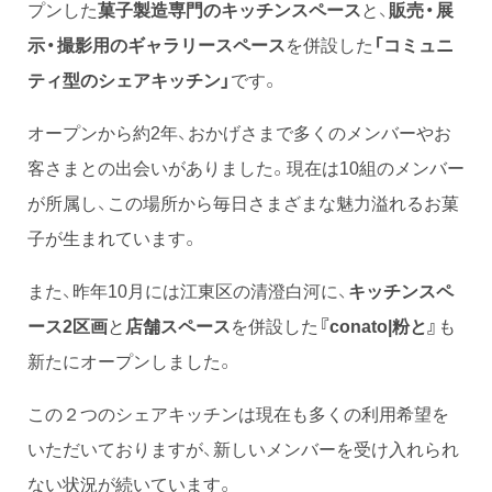
プンした
菓子
製造専門のキッチンスペース
と、
販売・展
示・撮影用のギャラリースペース
を併設した
「
コミュニ
ティ型のシェアキッチン」
です。
オープンから約2年、おかげさまで多くのメンバーやお
客さまとの出会いがありました。現在は10組のメンバー
が所属し、この場所から毎日さまざまな魅力溢れるお菓
子が生まれています。
また、昨年10月には江東区の清澄白河に、
キッチンスペ
ース2区画
と
店舗スペース
を併設した
『conato|粉と』
も
新たにオープンしました。
この２つのシェアキッチンは現在も多くの利用希望を
いただいておりますが、新しいメンバーを受け入れられ
ない状況が続いています。