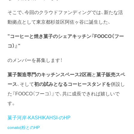
そこで、今回のクラウドファンディングでは、新たな活
動拠点として東京都杉並区阿佐ヶ谷に誕生した、
”コーヒーと焼き菓子のシェアキッチン『FOOCO（フー
コ）』”
のメンバーを募集します！
菓子製造専門のキッチンスペース2区画
と
菓子販売スペ
ース
、そして
初の試みとなるコーヒースタンドを
併設し
た『FOOCO（フーコ）』で、共に成長できれば嬉しいで
す。
菓子河岸-KASHIKAHSI-のHP
conato|粉とのHP