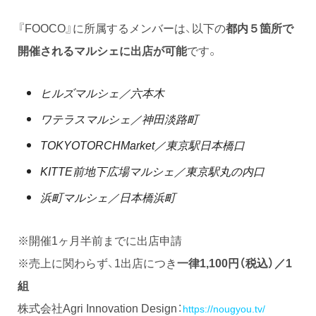
『FOOCO』に所属するメンバーは、以下の
都内５箇所で
開催されるマルシェに出店が可能
です。
ヒルズマルシェ／六本木
ワテラスマルシェ／神田淡路町
TOKYOTORCHMarket／東京駅日本橋口
KITTE前地下広場マルシェ／東京駅丸の内口
浜町マルシェ／日本橋浜町
※開催1ヶ月半前までに出店申請
※売上に関わらず、1出店につき
一律1,100円（税込）／1
組
株式会社Agri Innovation Design：
https://nougyou.tv/