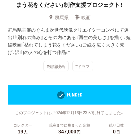
まう花をください」制作支援プロジェクト！
群馬県
映画
群馬県主催のぐんま次世代映像クリエイターコンペにて選
出！『別れの痛み』とその内にある『再生の美しさ』を描く、短
編映画「枯れてしまう花をください」ご縁を広く大きく繋
げ、沢山の人の心を打つ作品に！
#短編映画
#ドラマ
FUNDED
このプロジェクトは、2024年12月16日23:59に終了しました。
コレクター
現在までに集まった金額
残り日数
19
347,000
0
人
円
日