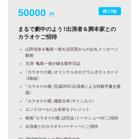
50000
残り5枚
円
まるで劇中のよう！出演者＆脚本家との
カラオケご招待
山田佳奈＆亀島一徳＆須貝英からのお礼メッセージ
動画
主演・亀島一徳が綴る製作日誌
「カラオケの夜」オリジナルホログラムポストカード
（2枚組）
「カラオケの夜」完成DVD（出演者による特製手書き盤
面）
「カラオケの夜」撮影台本（サイン入り）
エンドロールにお名前をクレジット
映画「カラオケの夜」試写会（トークショー付）ご招待
出演者とのカラオケパーティーにご招待
2019年01月 にお届け予定です。