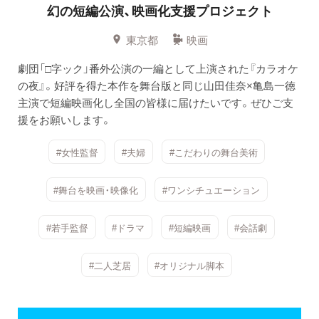
幻の短編公演、映画化支援プロジェクト
東京都
映画
劇団「□字ック」番外公演の一編として上演された『カラオケ
の夜』。好評を得た本作を舞台版と同じ山田佳奈×亀島一徳
主演で短編映画化し全国の皆様に届けたいです。ぜひご支
援をお願いします。
#女性監督
#夫婦
#こだわりの舞台美術
#舞台を映画・映像化
#ワンシチュエーション
#若手監督
#ドラマ
#短編映画
#会話劇
#二人芝居
#オリジナル脚本