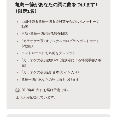
亀島一徳があなたの詞に曲をつけます！
（限定1名）
山田佳奈＆亀島一徳＆須貝英からのお礼メッセージ
動画
主演・亀島一徳が綴る製作日誌
「カラオケの夜」オリジナルホログラムポストカード
（2枚組）
エンドロールにお名前をクレジット
「カラオケの夜」完成DVD（出演者による特製手書き盤
面）
「カラオケの夜」撮影台本（サイン入り）
亀島一徳があなたの詞に曲をつけます
2019年01月 にお届け予定です。
0人が応援しています。