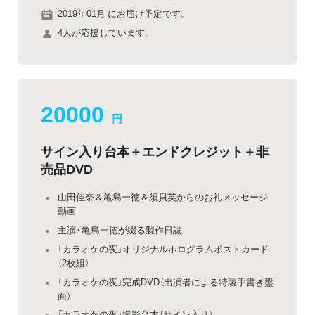
2019年01月 にお届け予定です。
4人が応援しています。
20000
円
サイン入り台本＋エンドクレジット＋非
売品DVD
山田佳奈＆亀島一徳＆須貝英からのお礼メッセージ
動画
主演・亀島一徳が綴る製作日誌
「カラオケの夜」オリジナルホログラムポストカード
（2枚組）
「カラオケの夜」完成DVD（出演者による特製手書き盤
面）
「カラオケの夜」撮影台本（サイン入り）