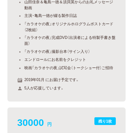
山田佳奈＆亀島一徳＆須貝英からのお礼メッセージ
動画
主演・亀島一徳が綴る製作日誌
「カラオケの夜」オリジナルホログラムポストカード
（2枚組）
「カラオケの夜」完成DVD（出演者による特製手書き盤
面）
「カラオケの夜」撮影台本（サイン入り）
エンドロールにお名前をクレジット
映画「カラオケの夜」試写会（トークショー付）ご招待
2019年01月 にお届け予定です。
5人が応援しています。
30000
残り1枚
円