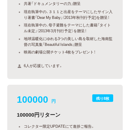
共著「ドキュメンタリーの力」贈呈
現在執筆中の、３１１と出産をテーマにしたサイン入
り著書「Dear My Baby」（2013年秋刊行予定)を贈呈！
現在執筆中の、母子避難をテーマにした書籍「タイト
ル未定」（2013年3月刊行予定）を贈呈！
地球温暖化にゆれる3つの美しい島を取材した海南監
督の写真集「Beautiful Islands」贈呈
映画の劇場公開チケット4枚をプレゼント！
6人が応援しています。
100000
残り8枚
円
100000円リターン
コレクター限定UPDATEにて進捗ご報告。