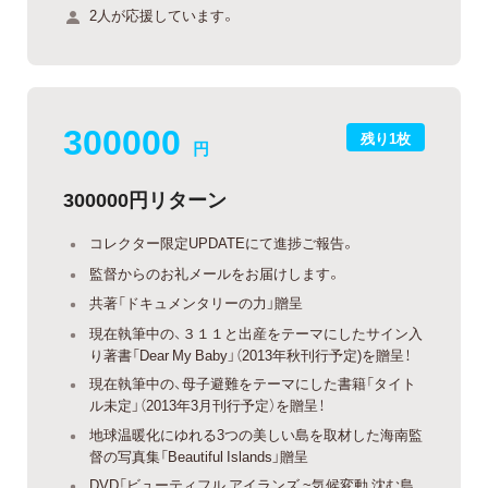
2人が応援しています。
300000
残り1枚
円
300000円リターン
コレクター限定UPDATEにて進捗ご報告。
監督からのお礼メールをお届けします。
共著「ドキュメンタリーの力」贈呈
現在執筆中の、３１１と出産をテーマにしたサイン入
り著書「Dear My Baby」（2013年秋刊行予定)を贈呈！
現在執筆中の、母子避難をテーマにした書籍「タイト
ル未定」（2013年3月刊行予定）を贈呈！
地球温暖化にゆれる3つの美しい島を取材した海南監
督の写真集「Beautiful Islands」贈呈
DVD「ビューティフル アイランズ ~気候変動 沈む島