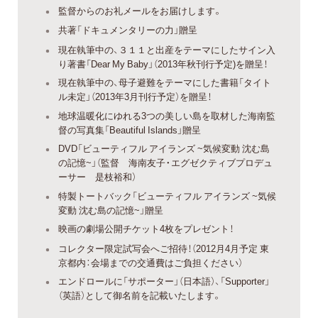
監督からのお礼メールをお届けします。
共著「ドキュメンタリーの力」贈呈
現在執筆中の、３１１と出産をテーマにしたサイン入
り著書「Dear My Baby」（2013年秋刊行予定)を贈呈！
現在執筆中の、母子避難をテーマにした書籍「タイト
ル未定」（2013年3月刊行予定）を贈呈！
地球温暖化にゆれる3つの美しい島を取材した海南監
督の写真集「Beautiful Islands」贈呈
DVD「ビューティフル アイランズ ~気候変動 沈む島
の記憶~」（監督 海南友子・エグゼクティブプロデュ
ーサー 是枝裕和）
特製トートバック「ビューティフル アイランズ ~気候
変動 沈む島の記憶~」贈呈
映画の劇場公開チケット4枚をプレゼント！
コレクター限定試写会へご招待！（2012月4月予定 東
京都内：会場までの交通費はご負担ください）
エンドロールに「サポーター」（日本語）、「Supporter」
（英語）として御名前を記載いたします。