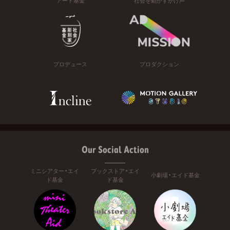
アート基金
社会を動かすかけ声
プロデュース
プロダクション
Our Social Action
ミニシアター・エイ
ブックストア・エイ
小劇場・エイド基金
ド基金
ド基金