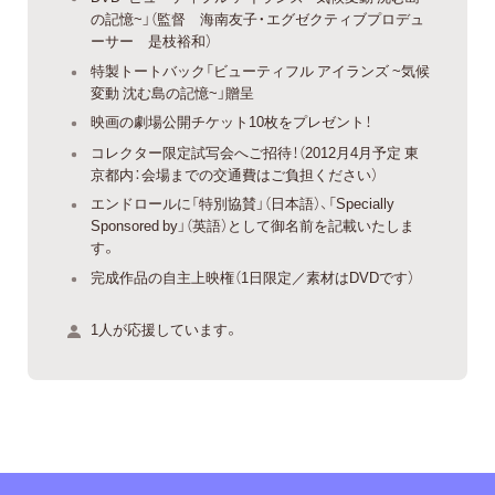
の記憶~」（監督 海南友子・エグゼクティブプロデュ
ーサー 是枝裕和）
特製トートバック「ビューティフル アイランズ ~気候
変動 沈む島の記憶~」贈呈
映画の劇場公開チケット10枚をプレゼント！
コレクター限定試写会へご招待！（2012月4月予定 東
京都内：会場までの交通費はご負担ください）
エンドロールに「特別協賛」（日本語）、「Specially
Sponsored by」（英語）として御名前を記載いたしま
す。
完成作品の自主上映権（1日限定／素材はDVDです）
1人が応援しています。