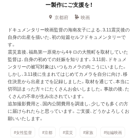
ー製作にご支援を！
京都府
映画
ドキュメンタリー映画監督の海南友子による、3.11震災後の
自身の出産を描いた、初の短篇セルフドキュメンタリーで
す。
震災直後、福島第一原発から4キロの大熊町を取材していた
監督は、自身の初めての妊娠を知ります。3.11前、ドキュメ
ンタリーの被写対象はいつもカメラの向こうにいました。
しかし、3.11後に生まれてはじめてカメラを自分に向け、移
住決意から出産までを記録しました。取材を通じて、本当に
切羽詰まった方々にたくさんお会いしました。事故の後、た
くさんの不幸が生み出されています。
追加撮影費用と、国内公開費用を調達し、少しでも多くの方
に届けられたらと思っています。ご支援、どうかよろしくお
願いいたします。
#女性監督
#京都
#震災
#家族
#短編映画