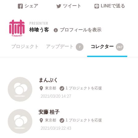
シェア
ツイート
LINEで送る
PRESENTER
柿喰う客
プロフィールを表示
プロジェクト
アップデート
コレクター
7
267
まんぷく
東京都
1 プロジェクトを応援
2021/03/20 14:27
安藤 桂子
東京都
1 プロジェクトを応援
2021/03/19 22:43