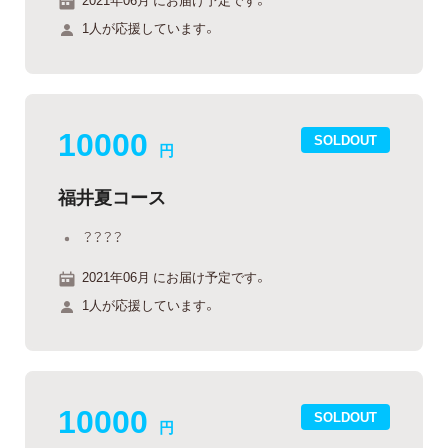
1人が応援しています。
10000
SOLDOUT
円
福井夏コース
？？？？
2021年06月 にお届け予定です。
1人が応援しています。
10000
SOLDOUT
円