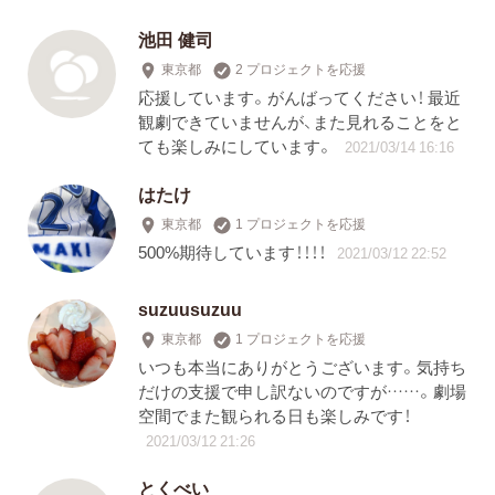
池田 健司
東京都
2 プロジェクトを応援
応援しています。がんばってください！ 最近
観劇できていませんが、また見れることをと
ても楽しみにしています。
2021/03/14 16:16
はたけ
東京都
1 プロジェクトを応援
500%期待しています！！！！
2021/03/12 22:52
suzuusuzuu
東京都
1 プロジェクトを応援
いつも本当にありがとうございます。気持ち
だけの支援で申し訳ないのですが……。劇場
空間でまた観られる日も楽しみです！
2021/03/12 21:26
とくべい