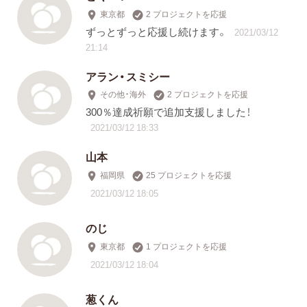
東京都
2 プロジェクトを応援
ずっとずっと応援し続けます。
2021/03/12
21:14
アラン・スミシー
その他・海外
2 プロジェクトを応援
300％達成祈願で追加支援しました！
2021/03/12 18:33
山本
福岡県
25 プロジェクトを応援
2021/03/12 18:05
のじ
東京都
1 プロジェクトを応援
2021/03/12 18:04
葱くん