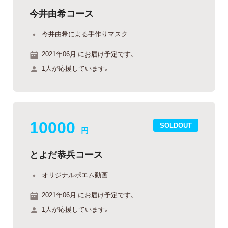
今井由希コース
今井由希による手作りマスク
2021年06月 にお届け予定です。
1人が応援しています。
10000
SOLDOUT
円
とよだ恭兵コース
オリジナルポエム動画
2021年06月 にお届け予定です。
1人が応援しています。