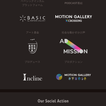
ベーシックインカム
PODCAST番組
プラットフォーム
アート基金
社会を動かすかけ声
プロデュース
プロダクション
Our Social Action