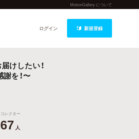
MotionGallery について
ログイン
新規登録
お届けしたい！
クト
感謝を！〜
最新進捗報告から探す
コレクター
67
人