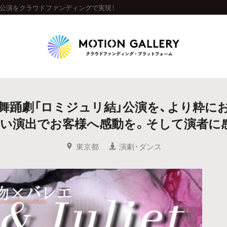
」公演をクラウドファンディングで実現！
Highlight
舞踊劇「ロミジュリ結」公演を、より粋に
人気のプロジェクト
新着プロジェクト
終了間近のプロジェ
い演出でお客様へ感動を。そして演者に
Feature
東京都
演劇・ダンス
タグから探す
キュレーターから探す
特集から探す
Legendary
最新達成プロジェクト
調達額が大きいプロジェクト