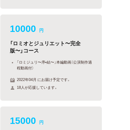
10000
円
「ロミオとジュリエット〜完全
版〜」コース
「ロミジュリ〜序•結〜」本編動画（公演制作過
程動画付）
2022年04月 にお届け予定です。
18人が応援しています。
15000
円