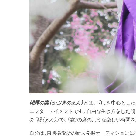
傾輝の宴（かぶきのえん）
とは、「和」を中心とし
エンターテイメントです。自由な生き方をした傾
の
「縁（えん）」
で、
「宴」
の席のような楽しい時間を
自分は、東映撮影所の新人発掘オーディションに