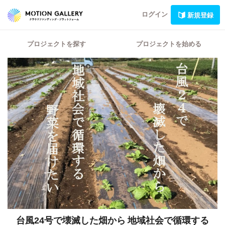
ログイン
新規登録
プロジェクトを探す
プロジェクトを始める
台風24号で壊滅した畑から
地域社会で循環する