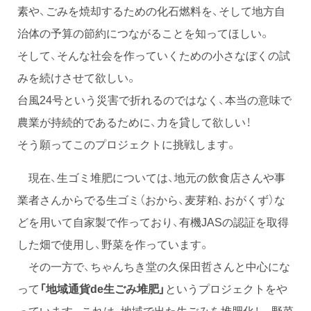
素や、ごみを焼却するための化石燃料を、そして地方自
治体の予算の節約につながることを知ってほしい。
そして、そんな社会を作っていくための小さなぼくの試
みを続けさせて欲しい。
台風24号という災害で折れるのではなく、本当の意味で
農業が持続的であるために、力を貸して欲しい！
そう願ってこのプロジェクトに挑戦します。
現在、生ゴミ堆肥については、地元の飲食店さんや事
業者さんからでる生ゴミ（おから、麦芽粕、おがくず）な
どを用いて自家製で作っており、有機JASの認証を取得
した畑で使用し、野菜を作っています。
その一方で、ちゃんちき堂の久保田哲さんと中心にな
って
「地域通貨de生ごみ堆肥」
というプロジェクトをや
っています。これは、地域で出た生ごみを堆肥化し、野菜