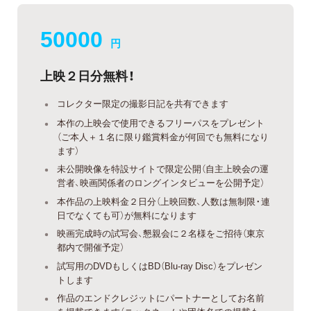
50000
円
上映２日分無料！
コレクター限定の撮影日記を共有できます
本作の上映会で使用できるフリーパスをプレゼント
（ご本人＋１名に限り鑑賞料金が何回でも無料になり
ます）
未公開映像を特設サイトで限定公開（自主上映会の運
営者、映画関係者のロングインタビューを公開予定）
本作品の上映料金２日分（上映回数、人数は無制限・連
日でなくても可）が無料になります
映画完成時の試写会、懇親会に２名様をご招待（東京
都内で開催予定）
試写用のDVDもしくはBD（Blu-ray Disc）をプレゼン
トします
作品のエンドクレジットにパートナーとしてお名前