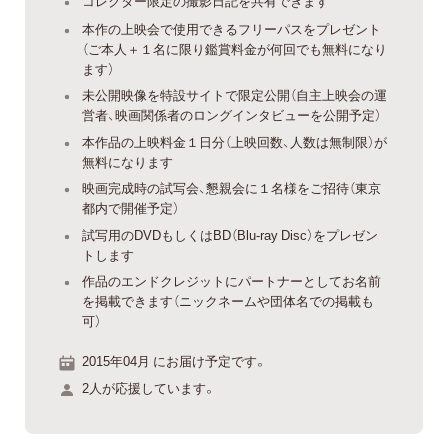
コレクター限定の撮影日記を共有できます
本作の上映会で使用できるフリーパスをプレゼント
（ご本人＋１名に限り鑑賞料金が何回でも無料になり
ます）
未公開映像を特設サイトで限定公開（自主上映会の運
営者、映画関係者のロングインタビューを公開予定）
本作品の上映料金１日分（上映回数、人数は無制限）が
無料になります
映画完成時の試写会、懇親会に１名様をご招待（東京
都内で開催予定）
試写用のDVDもしくはBD（Blu-ray Disc）をプレゼン
トします
作品のエンドクレジットにパートナーとしてお名前
を掲載できます（ニックネームや団体名での掲載も
可）
2015年04月 にお届け予定です。
2人が応援しています。