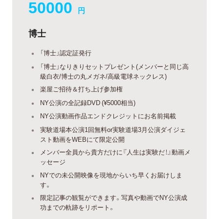
50000
円
博士
「博士」認定証発行
「博士」なりきりセットプレゼント(メンバーと同じ高
級白衣/博士の丸メガネ/高級電球ネックレス)
楽屋ご招待＆打ち上げ参加権
NY公演の全記録DVD (¥5000相当)
NY公演動画作品エンドクレジットにお名前掲載
実験道場本公演1回無料or実験道場3月公演ダイジェ
スト動画をWEBにて限定公開
メンバー全員から貴方だけに『人生は実験だ！』動画メ
ッセージ
NYでの未公開映像を現地からいち早くお届けしま
す。
限定記事の観覧ができます。写真や動画でNY公演成
功までの軌跡をリポート。