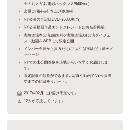
士の丸メガネ/電球ネックレス¥500ver.)
楽屋ご招待＆打ち上げ参加権
NY公演の全記録DVD (¥5000相当)
NY公演動画作品エンドクレジットにお名前掲載
実験道場本公演1回無料or実験道場3月公演ダイジェ
スト動画をWEBにて限定公開
メンバー全員から貴方だけに『人生は実験だ！』動画メ
ッセージ
NYでの未公開映像を現地からいち早くお届けしま
す。
限定記事の観覧ができます。写真や動画でNY公演成
功までの軌跡をリポート。
2017年02月 にお届け予定です。
12人が応援しています。