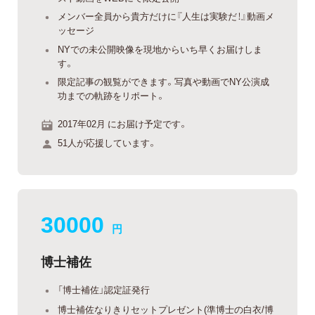
メンバー全員から貴方だけに『人生は実験だ！』動画メ
ッセージ
NYでの未公開映像を現地からいち早くお届けしま
す。
限定記事の観覧ができます。写真や動画でNY公演成
功までの軌跡をリポート。
2017年02月 にお届け予定です。
51人が応援しています。
30000
円
博士補佐
「博士補佐」認定証発行
博士補佐なりきりセットプレゼント(準博士の白衣/博