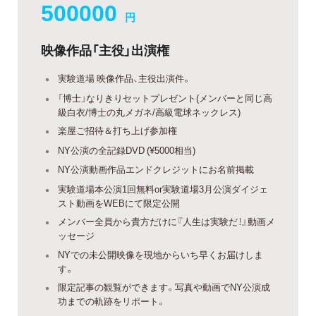
500000
円
映像作品「主役」出演権
実験道場 映像作品、主役出演件。
「博士」なりきりセットプレゼント(メンバーと同じ高
級白衣/博士の丸メガネ/高級電球ネックレス)
楽屋ご招待＆打ち上げ参加権
NY公演の全記録DVD (¥5000相当)
NY公演動画作品エンドクレジットにお名前掲載
実験道場本公演1回無料or実験道場3月公演ダイジェ
スト動画をWEBにて限定公開
メンバー全員から貴方だけに『人生は実験だ！』動画メ
ッセージ
NYでの未公開映像を現地からいち早くお届けしま
す。
限定記事の観覧ができます。写真や動画でNY公演成
功までの軌跡をリポート。