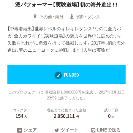
派パフォーマー【実験道場】初の海外進出！！
その他・海外
演劇・ダンス
【中毒者続出】世界レベルのキレキレダンス！なのに全力バ
カ！全力カワイイ！【実験道場】の魅力を世界中に広めたい。
失敗を恐れずに勇気を持って挑戦します。2017年、初の海外
進出、夢のニューヨークに挑戦します！人生は実験だ！
FUNDED
このプロジェクトは、目標金額1,000,000円を達成し、2017年3月31日
23:59に終了しました。
コレクター
現在までに集まった金額
残り日数
154
2,050,111
0
人
円
日
シェア
ツイート
LINEで送る