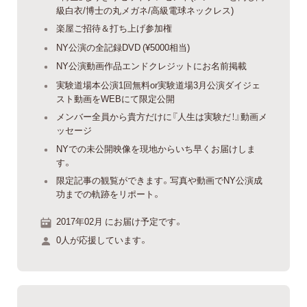
級白衣/博士の丸メガネ/高級電球ネックレス)
楽屋ご招待＆打ち上げ参加権
NY公演の全記録DVD (¥5000相当)
NY公演動画作品エンドクレジットにお名前掲載
実験道場本公演1回無料or実験道場3月公演ダイジェ
スト動画をWEBにて限定公開
メンバー全員から貴方だけに『人生は実験だ！』動画メ
ッセージ
NYでの未公開映像を現地からいち早くお届けしま
す。
限定記事の観覧ができます。写真や動画でNY公演成
功までの軌跡をリポート。
2017年02月 にお届け予定です。
0人が応援しています。