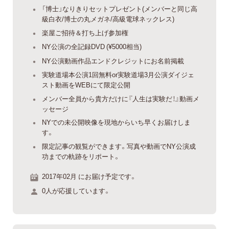
「博士」なりきりセットプレゼント(メンバーと同じ高
級白衣/博士の丸メガネ/高級電球ネックレス)
楽屋ご招待＆打ち上げ参加権
NY公演の全記録DVD (¥5000相当)
NY公演動画作品エンドクレジットにお名前掲載
実験道場本公演1回無料or実験道場3月公演ダイジェ
スト動画をWEBにて限定公開
メンバー全員から貴方だけに『人生は実験だ！』動画メ
ッセージ
NYでの未公開映像を現地からいち早くお届けしま
す。
限定記事の観覧ができます。写真や動画でNY公演成
功までの軌跡をリポート。
2017年02月 にお届け予定です。
0人が応援しています。