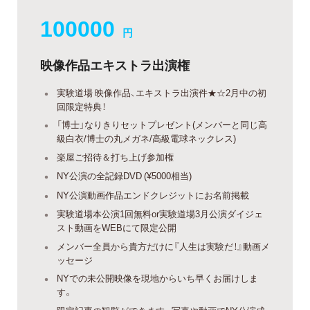
100000
円
映像作品エキストラ出演権
実験道場 映像作品、エキストラ出演件★☆2月中の初
回限定特典！
「博士」なりきりセットプレゼント(メンバーと同じ高
級白衣/博士の丸メガネ/高級電球ネックレス)
楽屋ご招待＆打ち上げ参加権
NY公演の全記録DVD (¥5000相当)
NY公演動画作品エンドクレジットにお名前掲載
実験道場本公演1回無料or実験道場3月公演ダイジェ
スト動画をWEBにて限定公開
メンバー全員から貴方だけに『人生は実験だ！』動画メ
ッセージ
NYでの未公開映像を現地からいち早くお届けしま
す。