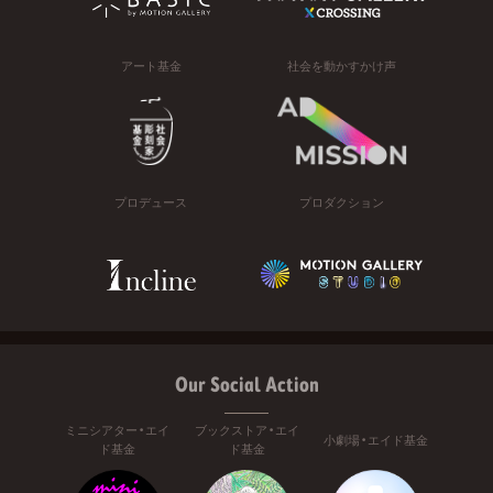
アート基金
社会を動かすかけ声
プロデュース
プロダクション
Our Social Action
ミニシアター・エイ
ブックストア・エイ
小劇場・エイド基金
ド基金
ド基金