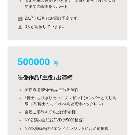
限定記事の観覧ができます。写真や動画でNY公演成
功までの軌跡をリポート。
2017年02月 にお届け予定です。
0人が応援しています。
500000
円
映像作品「主役」出演権
実験道場 映像作品、主役出演件。
「博士」なりきりセットプレゼント(メンバーと同じ高
級白衣/博士の丸メガネ/高級電球ネックレス)
楽屋ご招待＆打ち上げ参加権
NY公演の全記録DVD (¥5000相当)
NY公演動画作品エンドクレジットにお名前掲載