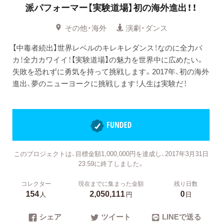
派パフォーマー【実験道場】初の海外進出！！
その他・海外
演劇・ダンス
【中毒者続出】世界レベルのキレキレダンス！なのに全力バ
カ！全力カワイイ！【実験道場】の魅力を世界中に広めたい。
失敗を恐れずに勇気を持って挑戦します。2017年、初の海外
進出、夢のニューヨークに挑戦します！人生は実験だ！
FUNDED
このプロジェクトは、目標金額1,000,000円を達成し、2017年3月31日
23:59に終了しました。
コレクター
現在までに集まった金額
残り日数
154
2,050,111
0
人
円
日
シェア
ツイート
LINEで送る