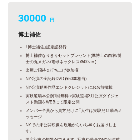
30000
円
博士補佐
「博士補佐」認定証発行
博士補佐なりきりセットプレゼント(準博士の白衣/博
士の丸メガネ/電球ネックレス¥500ver.)
楽屋ご招待＆打ち上げ参加権
NY公演の全記録DVD (¥5000相当)
NY公演動画作品エンドクレジットにお名前掲載
実験道場本公演1回無料or実験道場3月公演ダイジェ
スト動画をWEBにて限定公開
メンバー全員から貴方だけに『人生は実験だ！』動画メ
ッセージ
NYでの未公開映像を現地からいち早くお届けしま
す。
限定記事の観覧ができます。写真や動画でNY公演成