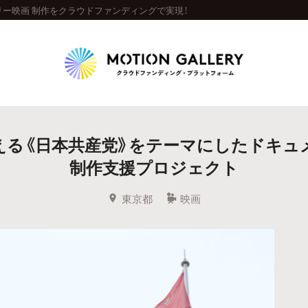
ー映画 制作をクラウドファンディングで実現！
Highlight
える《日本共産党》をテーマにしたドキュ
人気のプロジェクト
新着プロジェクト
終了間近のプロジェ
制作支援プロジェクト
Feature
東京都
映画
タグから探す
キュレーターから探す
特集から探す
Legendary
最新達成プロジェクト
調達額が大きいプロジェクト