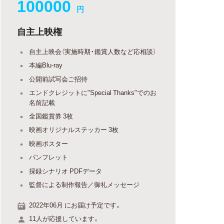
100000
円
自主上映権
自主上映会（実施時期・鑑賞人数など応相談）
本編Blu-ray
公開前試写会ご招待
エンドクレジットに"Special Thanks"でのお
名前記載
全国鑑賞券 3枚
映画オリジナルステッカー 3枚
映画ポスター
パンフレット
採録シナリオ PDFデータ
監督による制作報告／御礼メッセージ
2022年06月 にお届け予定です。
11人が応援しています。