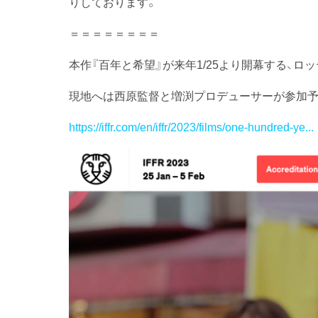
りしております。
＝＝＝＝＝＝＝＝
本作『百年と希望』が来年1/25より開幕する、
現地へは西原監督と増渕プロデューサーが参加予
https://iffr.com/en/iffr/2023/films/one-hundred-ye...