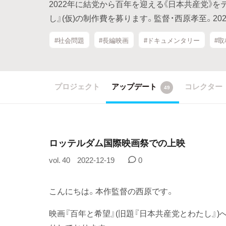
2022年に結党から百年を迎える《日本共産党》
し』(仮)の制作費を募ります。監督・西原孝至。20
#社会問題
#長編映画
#ドキュメンタリー
#取
プロジェクト
アップデート
コレクター
49
ロッテルダム国際映画祭での上映
vol. 40
2022-12-19
0
こんにちは。本作監督の西原です。
映画『百年と希望』(旧題『日本共産党とわたし』