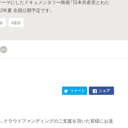
をテーマにしたドキュメンタリー映画『日本共産党とわた
22年夏 全国公開予定です。
材
#選挙
547
ツイート
シェア
)へ、クラウドファンディングのご支援を頂いた皆様にお送