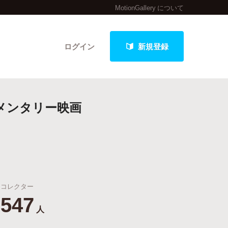
MotionGallery について
ログイン
新規登録
メンタリー映画
クト
最新進捗報告から探す
コレクター
547
人