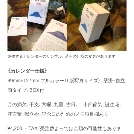
製作するカレンダーのサンプル。若干の仕様の変更があります
《カレンダー仕様》
89mm×127mm フルカラー（L版写真サイズ）、壁掛・自立
両タイプ、BOX付
月の満欠、干支、六曜、九星、吉日、二十四節気、誕生花、
花言葉、献立や、記念日のためのメモ項目欄あり
¥4,200-＋TAX（受注数よっては金額の可能性もありま