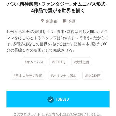
パス・精神疾患・ファンタジー。オムニバス形式。
4作品で繋がる世界を描く
東京都
映画
10分から25分の短編を４つ。脚本・監督は同じ人間、カメラ
マンをはじめとするスタッフは1作品ずつで違う。だからこ
そ、多種多様なこの世界を描けるはず。短編４本、繋げて60
分の長編１本の映画として完成させる。
#オムニバス
#LGBTQ
#女性監督
#日本大学芸術学部
#オリジナル脚本
#短編映画
FUNDED
このプロジェクトは、2017年5月31日23:59に終了しました。