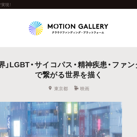
実現！
Highlight
」LGBT・サイコパス・精神疾患・ファ
人気のプロジェクト
新着プロジェクト
終了間近のプロジェ
で繋がる世界を描く
Feature
東京都
映画
タグから探す
キュレーターから探す
特集から探す
Legendary
最新達成プロジェクト
調達額が大きいプロジェクト