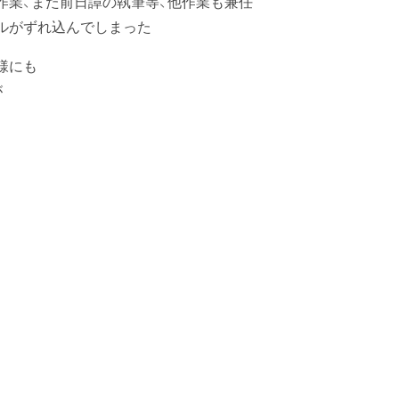
前日譚の執筆等、他作業も兼任
れ込んでしまった
様にも
が