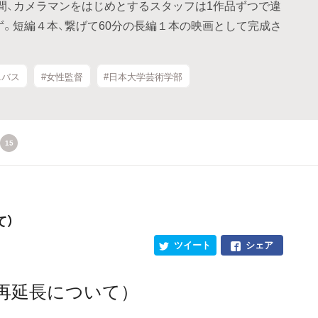
人間、カメラマンをはじめとするスタッフは1作品ずつで違
ず。短編４本、繋げて60分の長編１本の映画として完成さ
ニバス
#女性監督
#日本大学芸術学部
15
て）
ツイート
シェア
（再延長について）