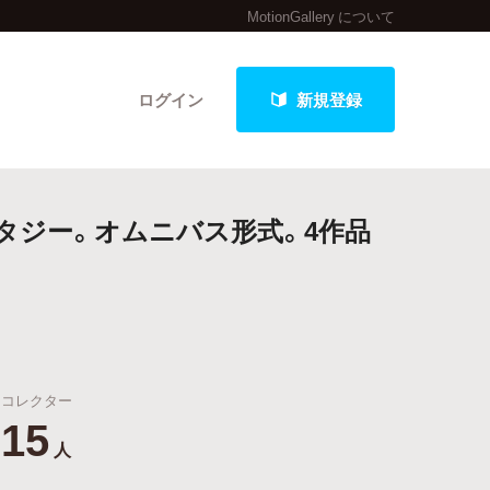
MotionGallery について
ログイン
新規登録
ンタジー。オムニバス形式。4作品
クト
最新進捗報告から探す
コレクター
15
人