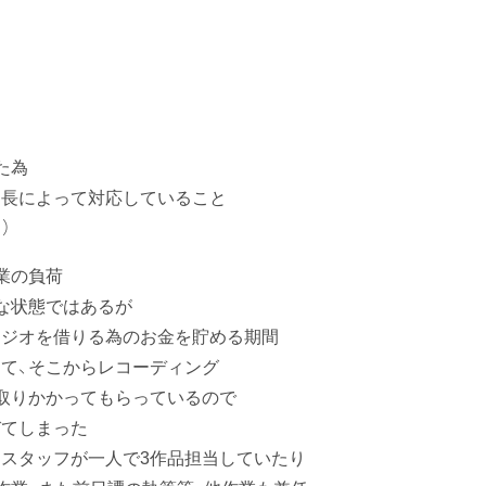
た為
長によって対応していること
）
業の負荷
な状態ではあるが
る為のお金を貯める期間
からレコーディング
てもらっているので
まった
スタッフが一人で3作品担当していたり