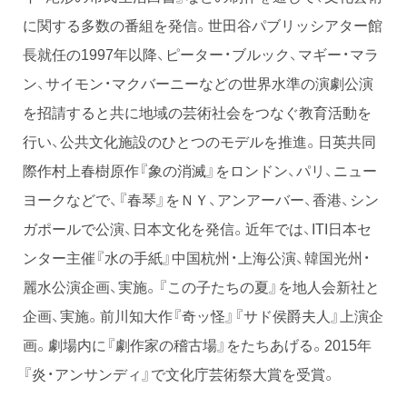
に関する多数の番組を発信。世田谷パブリッシアター館
長就任の1997年以降、ピーター・ブルック、マギー・マラ
ン、サイモン・マクバーニーなどの世界水準の演劇公演
を招請すると共に地域の芸術社会をつなぐ教育活動を
行い、公共文化施設のひとつのモデルを推進。日英共同
際作村上春樹原作『象の消滅』をロンドン、パリ、ニュー
ヨークなどで、『春琴』をＮＹ、アンアーバー、香港、シン
ガポールで公演、日本文化を発信。近年では、ITI日本セ
ンター主催『水の手紙』中国杭州・上海公演、韓国光州・
麗水公演企画、実施。『この子たちの夏』を地人会新社と
企画、実施。前川知大作『奇ッ怪』『サド侯爵夫人』上演企
画。劇場内に『劇作家の稽古場』をたちあげる。2015年
『炎・アンサンディ』で文化庁芸術祭大賞を受賞。