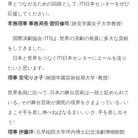
界とつながるための回路として、ITI日本センターをぜひ
応援してください。
常務理事 事務局長 曽田修司
（跡見学園女子大学教授）
国際演劇協会（ITI)は、世界の演劇の発展に多大な貢献
をしてきました。
日本と世界をつなぐITI日本センターにエールを送り
たいと思います。
理事 安宅りさ子
（桐朋学園芸術短期大学・教授）
世界各国に比べて、日本の舞台芸術は一段と貶められて
いる。その舞台芸術が瀕死の境界をさまよっている。い
まこそ手を差し伸べねばなるまい。いざ、手を差し出そ
う！
理事 伊藤洋
（元早稲田大学坪内博士記念演劇博物館館