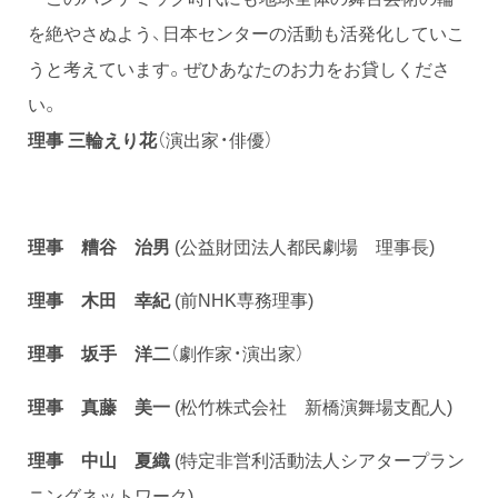
を絶やさぬよう、日本センターの活動も活発化していこ
うと考えています。ぜひあなたのお力をお貸しくださ
い。
理事 三輪えり花
（演出家・俳優）
理事 糟谷 治男
(公益財団法人都民劇場 理事長)
理事 木田 幸紀
(前NHK専務理事)
理事 坂手 洋二
（劇作家・演出家）
理事 真藤 美一
(松竹株式会社 新橋演舞場支配人)
理事 中山 夏織
(特定非営利活動法人シアタープラン
ニングネットワーク)