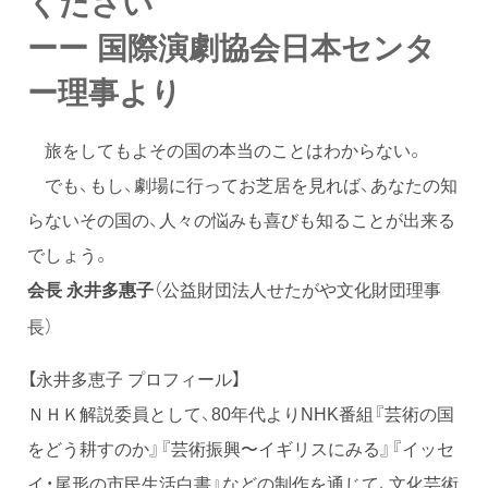
ください
ーー
国際演劇協会日本センタ
ー理事より
旅をしてもよその国の本当のことはわからない。
でも、もし、劇場に行ってお芝居を見れば、あなたの知
らないその国の、人々の悩みも喜びも知ることが出来る
でしょう。
（公益財団法人せたがや文化財団理事
会長 永井多惠子
長）
【永井多恵子 プロフィール】
ＮＨＫ解説委員として、80年代よりNHK番組『芸術の国
をどう耕すのか』『芸術振興〜イギリスにみる』『イッセ
イ・尾形の市民生活白書』などの制作を通じて、文化芸術