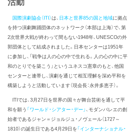
活動
国際演劇協会（ITI）
は、
日本と世界85の国と地域
に拠点
を持つ演劇舞踊団体のネットワーク（本部は上海）で、第
2次世界大戦が終わって間もない1948年、UNESCOの外
郭団体として結成されました。日本センターは1951年
に参加し、「戦争は人の心の中で生れる。人の心の中に平
和のとりでを築こう」というユネスコ憲章のもと、他国
センターと連帯し、演劇を通じて相互理解を深め平和を
構築しようと活動しています（現会長：永井多恵子）。
ITIでは、3月27日を世界の国々が舞台芸術を通して平
和を願う
「ワールド・シアター・デー」
、モダンバレエの創
始者であるジャン＝ジョルジュ・ノヴェール（1727～
1810）の誕生日である4月29日を
「インターナショナル・