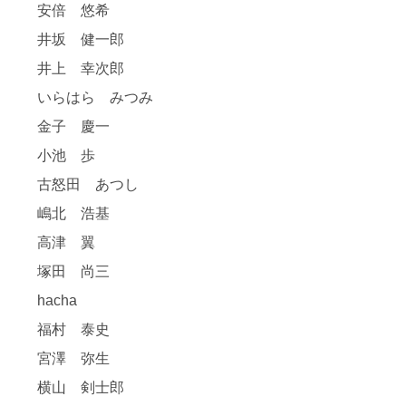
安倍 悠希
井坂 健一郎
井上 幸次郎
いらはら みつみ
金子 慶一
小池 歩
古怒田 あつし
嶋北 浩基
高津 翼
塚田 尚三
hacha
福村 泰史
宮澤 弥生
横山 剣士郎