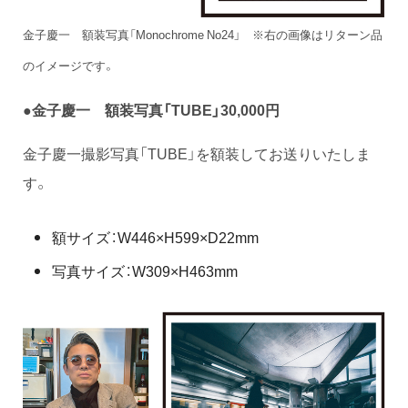
金子慶一 額装写真「Monochrome No24」 ※右の画像はリターン品
のイメージです。
●金子慶一 額装写真「TUBE
」30,000円
金子慶一撮影写真「TUBE」を額装してお送りいたしま
す。
額サイズ：W446×H599×D22mm
写真サイズ：W309×H463mm