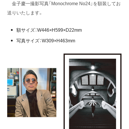
金子慶一撮影写真「Monochrome No24」を額装してお
送りいたします。
額サイズ：W446×H599×D22mm
写真サイズ：W309×H463mm