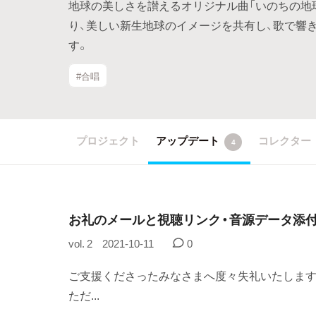
地球の美しさを讃えるオリジナル曲「いのちの地球（
り、美しい新生地球のイメージを共有し、歌で響
す。
#合唱
プロジェクト
アップデート
コレクター
4
お礼のメールと視聴リンク・音源データ添
vol. 2
2021-10-11
0
ご支援くださったみなさまへ度々失礼いたします
ただ...