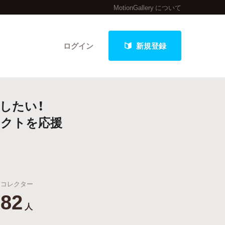
MotionGallery について
ログイン
新規登録
したい！
クト
ェクトを応援
最新進捗報告から探す
コレクター
82
人