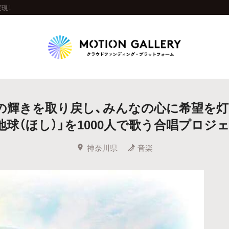
現！
Highlight
の輝きを取り戻し、みんなの心に希望を灯
人気のプロジェクト
新着プロジェクト
終了間近のプロジェ
地球（ほし）」を1000人で歌う合唱プロジ
Feature
神奈川県
音楽
タグから探す
キュレーターから探す
特集から探す
Legendary
最新達成プロジェクト
調達額が大きいプロジェクト