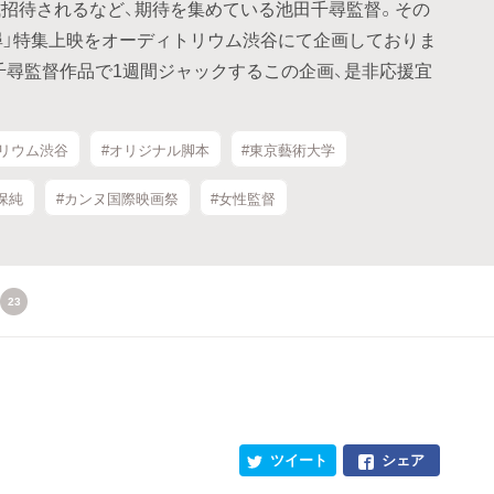
招待されるなど、期待を集めている池田千尋監督。その
尋」特集上映をオーディトリウム渋谷にて企画しておりま
千尋監督作品で1週間ジャックするこの企画、是非応援宜
リウム渋谷
#オリジナル脚本
#東京藝術大学
保純
#カンヌ国際映画祭
#女性監督
23
ツイート
シェア