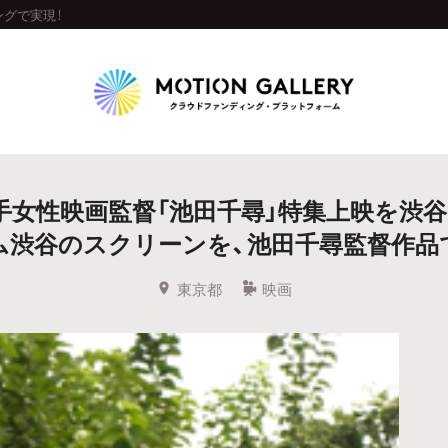
グで実現！
Highlight
手女性映画監督「池田千尋」特集上映を渋谷
人気のプロジェクト
新着プロジェクト
終了間近のプロジェ
渋谷のスクリーンを、池田千尋監督作品
Feature
東京都
映画
タグから探す
キュレーターから探す
特集から探す
Legendary
最新達成プロジェクト
調達額が大きいプロジェクト