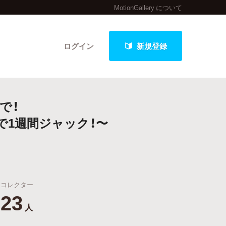
MotionGallery について
ログイン
新規登録
で！
クト
で1週間ジャック！〜
最新進捗報告から探す
コレクター
23
人