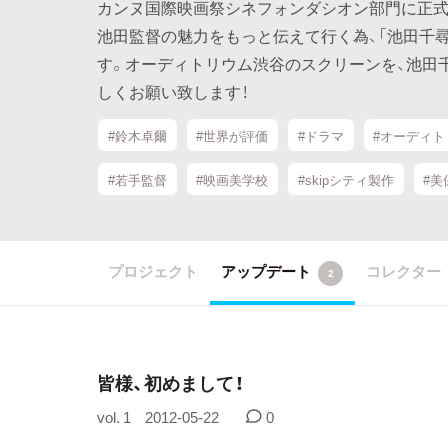
カンヌ国際映画祭シネフォンダシオン部門に正式
池田監督の魅力をもっと伝えて行く為、「池田千
す。オーディトリウム渋谷のスクリーンを、池田
しくお願い致します！
#鈴木卓爾
#世界が評価
#ドラマ
#オーディト
#若手監督
#映画美学校
#skipシティ製作
#美
プロジェクト
アップデート
コレクター
2
皆様、初めまして！
vol. 1
2012-05-22
0