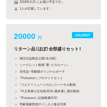
2019年11月 にお届け予定です。
1人が応援しています。
20000
SOLDOUT
円
リターン品（ほぼ）全部盛りセット！
稽古日誌限定公開（全14回）
シークレット動画「裏・ピカルーン」
非売品・壱劇屋オリジナルポーチ
「Pickaroon！」ブロマイドセット
「リビドーミュージカル」リハーサル動画
「中之島春の文化祭2019」最終通し稽古動画
「Pickaroon！」記録映像DVD
壱劇屋劇団員サイン入り集合写真