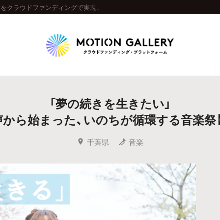
S】をクラウドファンディングで実現！
Highlight
「夢の続きを生きたい」
人気のプロジェクト
新着プロジェクト
終了間近のプロジェ
から始まった、いのちが循環する音楽祭【ICH
Feature
千葉県
音楽
タグから探す
キュレーターから探す
特集から探す
Legendary
最新達成プロジェクト
調達額が大きいプロジェクト