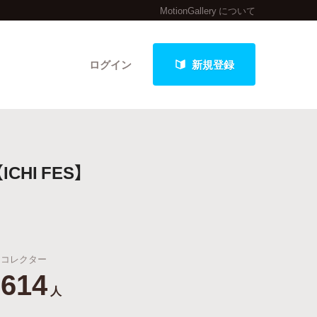
MotionGallery について
ログイン
新規登録
クト
I FES】
最新進捗報告から探す
コレクター
614
人