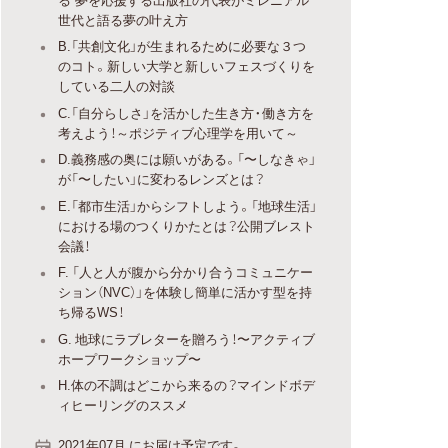
世代と語る夢の叶え方
B.「共創文化」が生まれるために必要な３つ
のコト。新しい大学と新しいフェスづくりを
している二人の対談
C.「自分らしさ」を活かした生き方・働き方を
考えよう！～ポジティブ心理学を用いて～
D.義務感の奥には願いがある。「〜しなきゃ」
が「〜したい」に変わるレンズとは？
E.「都市生活」からシフトしよう。「地球生活」
における場のつくりかたとは？公開ブレスト
会議！
F. 「人と人が腹から分かり合うコミュニケー
ション（NVC）」を体験し簡単に活かす型を持
ち帰るWS！
G. 地球にラブレターを贈ろう！〜アクティブ
ホープワークショップ〜
H.体の不調はどこから来るの？マインドボデ
ィヒーリングのススメ
2021年07月 にお届け予定です。