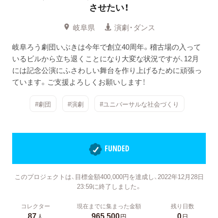
させたい！
岐阜県
演劇・ダンス
岐阜ろう劇団いぶきは今年で創立40周年。稽古場の入って
いるビルから立ち退くことになり大変な状況ですが、12月
には記念公演にふさわしい舞台を作り上げるために頑張っ
ています。ご支援よろしくお願いします！
#劇団
#演劇
#ユニバーサルな社会づくり
FUNDED
このプロジェクトは、目標金額400,000円を達成し、2022年12月28日
23:59に終了しました。
コレクター
現在までに集まった金額
残り日数
87
965,500
0
人
円
日