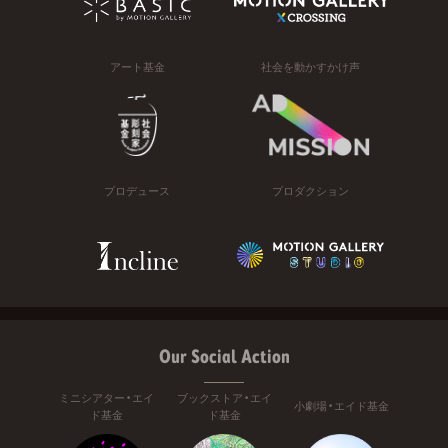
アート基金
社会を動かすかけ声
プロデュース
プロダクション
Our Social Action
ミニシアター・エイ
ブックストア・エイ
小劇場・エイド基金
ド基金
ド基金