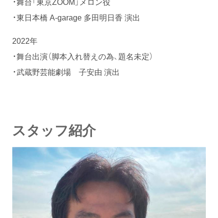
・舞台「東京ZOOM」メロン役
・東日本橋 A-garage 多田明日香 演出
2022年
・舞台出演（脚本入れ替えの為、題名未定）
・武蔵野芸能劇場 子安由 演出
スタッフ紹介