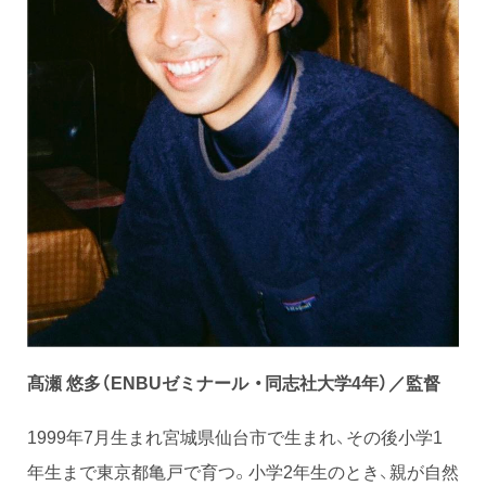
髙瀬 悠多
（ENBUゼミナール ・同志社大学4年）
／監督
1999年7月生まれ宮城県仙台市で生まれ、その後小学1
年生まで東京都亀戸で育つ。小学2年生のとき、親が自然