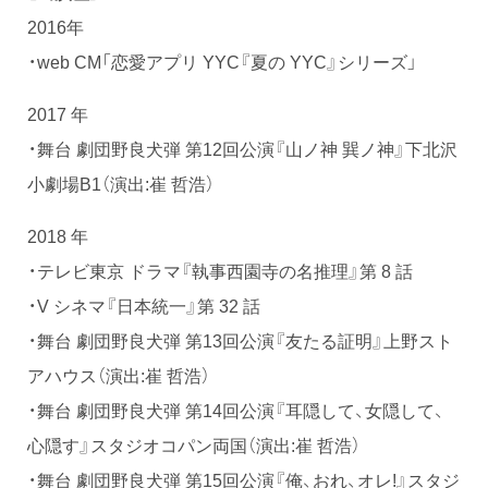
2016年
・web CM「恋愛アプリ YYC『夏の YYC』シリーズ」
2017 年
・舞台 劇団野良犬弾 第12回公演『山ノ神 巽ノ神』下北沢
小劇場B1（演出:崔 哲浩）
2018 年
・テレビ東京 ドラマ『執事⻄園寺の名推理』第 8 話
・V シネマ『日本統一』第 32 話
・舞台 劇団野良犬弾 第13回公演『友たる証明』上野スト
アハウス（演出:崔 哲浩）
・舞台 劇団野良犬弾 第14回公演『耳隠して、女隠して、
心隠す』スタジオコパン両国（演出:崔 哲浩）
・舞台 劇団野良犬弾 第15回公演『俺、おれ、オレ!』スタジ