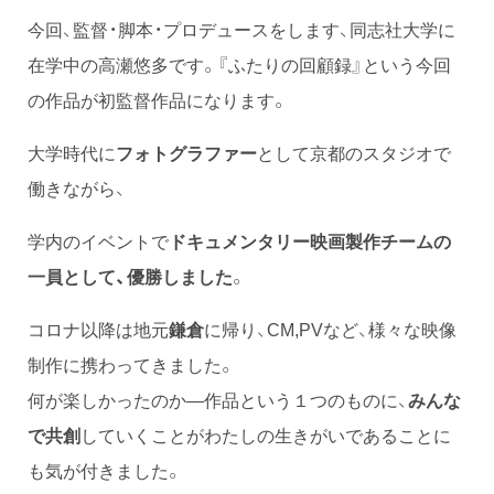
今回、監督・脚本・プロデュースをします、同志社大学に
在学中の高瀬悠多です。『ふたりの回顧録』という今回
の作品が初監督作品になります。
大学時代に
フォトグラファー
として京都のスタジオで
働きながら、
学内のイベントで
ドキュメンタリー映画製作チームの
一員として、優勝しました
。
コロナ以降は地元
鎌倉
に帰り、CM,PVなど、様々な映像
制作に携わってきました。
何が楽しかったのか―作品という１つのものに、
みんな
で共創
していくことがわたしの生きがいであることに
も気が付きました。