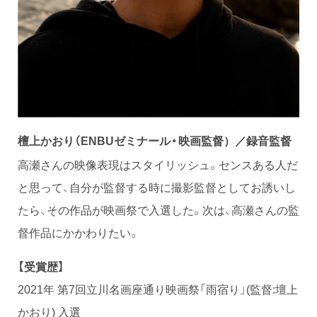
檀上かおり（ENBUゼミナール・
映画監督）／録音監督
高瀬さんの映像表現はスタイリッシュ。センスある人だ
と思って、自分が監督する時に撮影監督としてお誘いし
たら、その作品が映画祭で入選した。次は、高瀬さんの監
督作品にかかわりたい。
【受賞歴】
2021年 第7回立川名画座通り映画祭「雨宿り」(監督:壇上
かおり) 入選