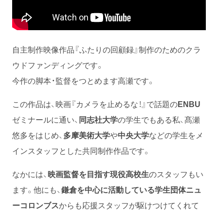
自主制作映像作品『ふたりの回顧録』制作のためのクラ
ウドファンディングです。
今作の脚本・監督をつとめます高瀬です。
この作品は、映画『カメラを止めるな！』で話題の
ENBU
ゼミナールに通い、
同志社大学
の学生でもある私、髙瀬
悠多をはじめ、
多摩美術大学
や
中央大学
などの学生をメ
インスタッフとした共同制作作品です。
なかには、
映画監督を目指す現役高校生
のスタッフもい
ます。他にも、
鎌倉を中心に活動している学生団体ニュ
ーコロンブス
からも応援スタッフが駆けつけてくれて