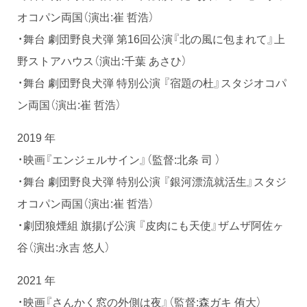
オコパン両国（演出:崔 哲浩）
・舞台 劇団野良犬弾 第16回公演『北の風に包まれて』上
野ストアハウス（演出:千葉 あさひ）
・舞台 劇団野良犬弾 特別公演 『宿題の杜』スタジオコパ
ン両国（演出:崔 哲浩）
2019 年
・映画『エンジェルサイン』（監督:北条 司 ）
・舞台 劇団野良犬弾 特別公演 『銀河漂流就活生』スタジ
オコパン両国（演出:崔 哲浩）
・劇団狼煙組 旗揚げ公演 『皮肉にも天使』ザムザ阿佐ヶ
谷（演出:永吉 悠人）
2021 年
・映画『さんかく窓の外側は夜』（監督:森ガキ 侑大）