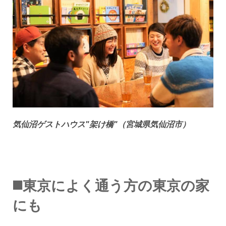
気仙沼ゲストハウス"架け橋"（宮城県気仙沼市）
◼️東京によく通う方の東京の家
にも