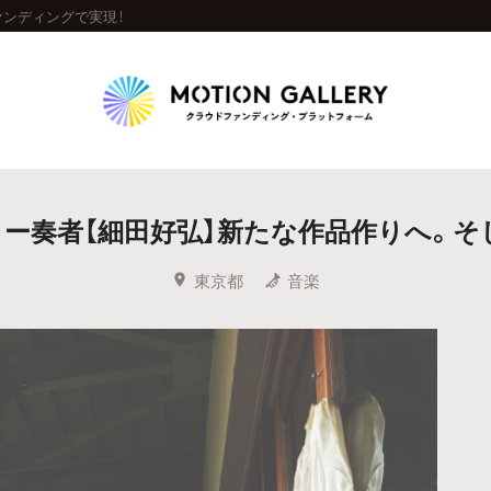
ァンディングで実現！
Highlight
ー奏者【細田好弘】新たな作品作りへ。そ
人気のプロジェクト
新着プロジェクト
終了間近のプロジェ
東京都
音楽
Feature
タグから探す
キュレーターから探す
特集から探す
Legendary
最新達成プロジェクト
調達額が大きいプロジェクト