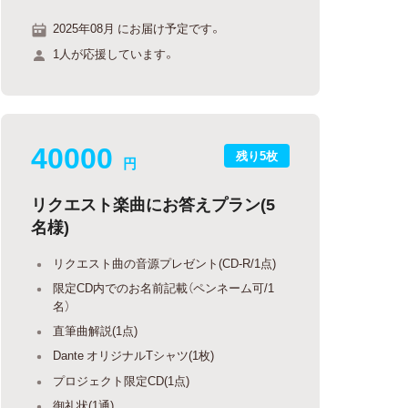
2025年08月 にお届け予定です。
1人が応援しています。
40000
残り5枚
円
リクエスト楽曲にお答えプラン(5
名様)
リクエスト曲の音源プレゼント(CD-R/1点)
限定CD内でのお名前記載（ペンネーム可/1
名）
直筆曲解説(1点)
Dante オリジナルTシャツ(1枚)
プロジェクト限定CD(1点)
御礼状(1通)