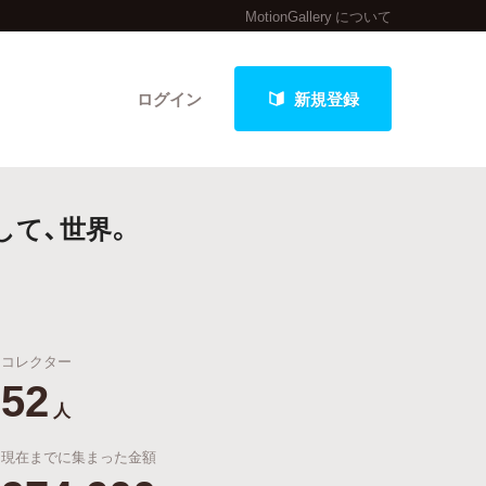
MotionGallery について
ログイン
新規登録
して、世界。
クト
コレクター
最新進捗報告から探す
52
人
現在までに集まった金額