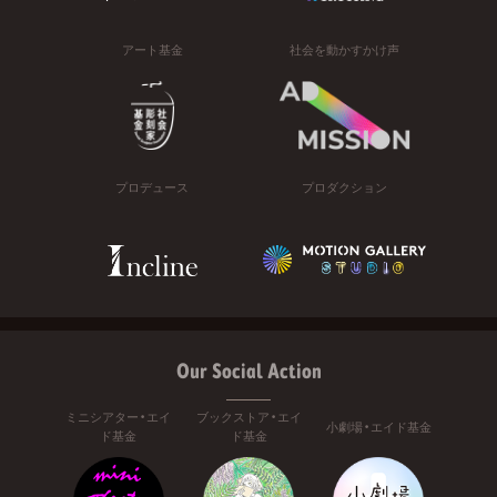
アート基金
社会を動かすかけ声
プロデュース
プロダクション
Our Social Action
ミニシアター・エイ
ブックストア・エイ
小劇場・エイド基金
ド基金
ド基金