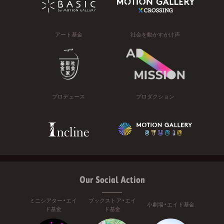
アート基金
社会を動かすかけ声
プロデュース
プロダクション
Our Social Action
ミニシアター・エイ
ブックストア・エイ
小劇場・エイド基金
ド基金
ド基金