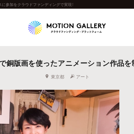
スに参加をクラウドファンディングで実現！
Highlight
で銅版画を使ったアニメーション作品を
人気のプロジェクト
新着プロジェクト
終了間近のプロジェ
東京都
アート
Feature
タグから探す
キュレーターから探す
特集から探す
Legendary
最新達成プロジェクト
調達額が大きいプロジェクト