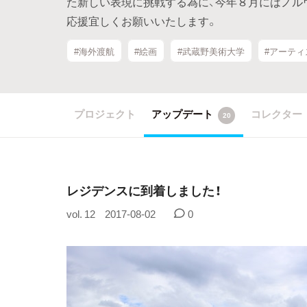
た新しい表現に挑戦する為に、今年８月にはノル
応援宜しくお願いいたします。
#海外渡航
#絵画
#武蔵野美術大学
#アーテ
プロジェクト
アップデート
コレクター
20
レジデンスに到着しました！
vol. 12
2017-08-02
0