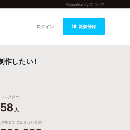
MotionGallery について
ログイン
新規登録
制作したい！
クト
コレクター
最新進捗報告から探す
58
人
現在までに集まった金額