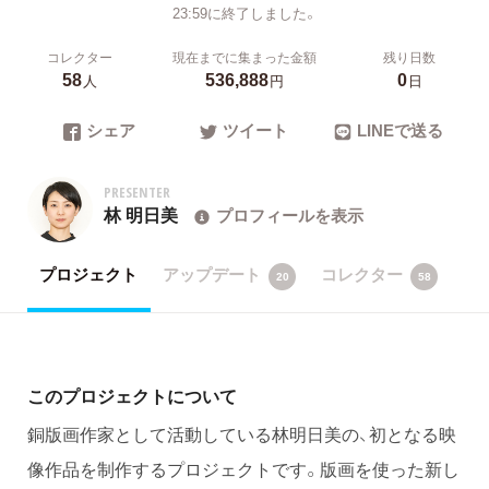
23:59に終了しました。
コレクター
現在までに集まった金額
残り日数
58
536,888
0
人
円
日
シェア
ツイート
LINEで送る
PRESENTER
林 明日美
プロフィールを表示
プロジェクト
アップデート
コレクター
20
58
このプロジェクトについて
銅版画作家として活動している林明日美の、初となる映
像作品を制作するプロジェクトです。版画を使った新し