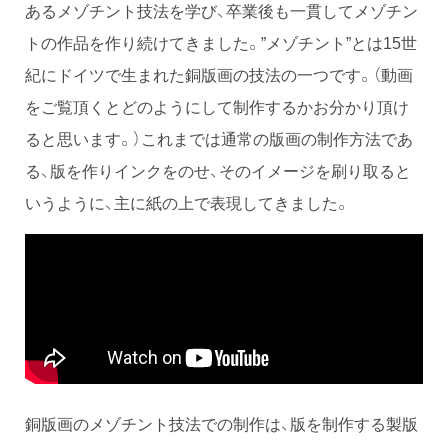
あるメゾチント技法を学び、卒業後も一貫してメゾチン
トの作品を作り続けてきました。”メゾチント”とは15世
紀にドイツで生まれた銅版画の技法の一つです。（動画
をご覧頂くとどのようにして制作するかお分かり頂け
ると思います。）これまでは通常の版画の制作方法であ
る、版を作りインクをのせ、そのイメージを刷り取ると
いうように、主に紙の上で表現してきました。
銅版画のメゾチント技法での制作は、版を制作する製版