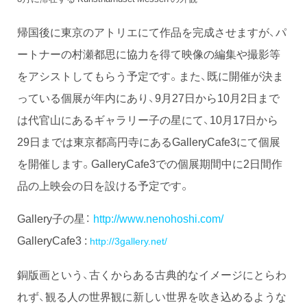
帰国後に東京のアトリエにて作品を完成させますが、パ
ートナーの村瀬都思に協力を得て映像の編集や撮影等
をアシストしてもらう予定です。また、既に開催が決ま
っている個展が年内にあり、9月27日から10月2日まで
は代官山にあるギャラリー子の星にて、10月17日から
29日までは東京都高円寺にあるGalleryCafe3にて個展
を開催します。GalleryCafe3での個展期間中に2日間作
品の上映会の日を設ける予定です。
Gallery子の星：
http://www.nenohoshi.com/
GalleryCafe3 :
http://3gallery.net/
銅版画という、古くからある古典的なイメージにとらわ
れず、観る人の世界観に新しい世界を吹き込めるような