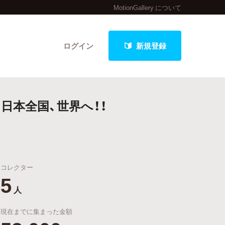
MotionGallery について
ログイン
新規登録
日本全国、世界へ！！
クト
コレクター
最新進捗報告から探す
5
人
現在までに集まった金額