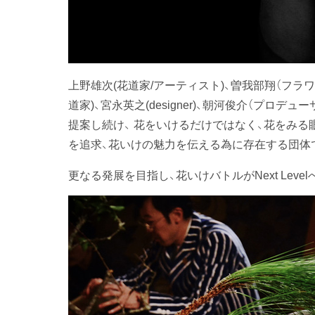
上野雄次(花道家/アーティスト)、曽我部翔（フラワ
道家)、宮永英之(designer)、朝河俊介（プロ
提案し続け、 花をいけるだけではなく、花をみる
を追求、花いけの魅力を伝える為に存在する団体
更なる発展を目指し、花いけバトルがNext Level