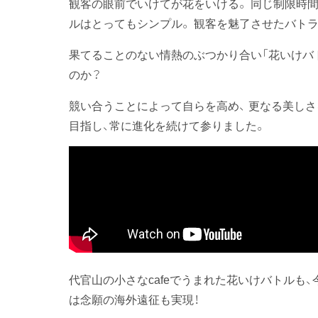
観客の眼前でいけてが花をいける。 同じ制限時間
ルはとってもシンプル。 観客を魅了させたバト
果てることのない情熱のぶつかり合い「花いけバ
のか？
競い合うことによって自らを高め、 更なる美しさ
目指し、常に進化を続けて参りました。
代官山の小さなcafeでうまれた花いけバトルも
は念願の海外遠征も実現！