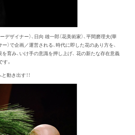
ーデザイナー）、日向 雄一郎（花美術家）、平間磨理夫(華
デューサー）で企画／運営される、時代に即した花のあり方を、
眼を育み、いけ手の意識を押し上げ、 花の新たな存在意義
です。
へと動き出す！！