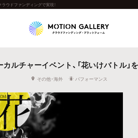
クラウドファンディングで実現！
Highlight
カルチャーイベント、「花いけバトル」を
人気のプロジェクト
新着プロジェクト
終了間近のプロジェ
その他・海外
パフォーマンス
Feature
タグから探す
キュレーターから探す
特集から探す
Legendary
最新達成プロジェクト
調達額が大きいプロジェクト